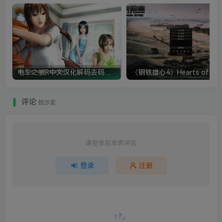
电车之狼R中文汉化解码去码硬盘完整破解版+MOD特典+全CG存档+攻略|修复卡顿
评论
抢沙发
请登录后发表评论
登录
注册