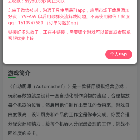
2.收藏：ssyou.top 防止失联
柄|2023年07月18号更新
3.由于微信被封，沟通工具使用最群app，应用市场下载后添加
游戏介绍
好友：Y9FA49 以后用最群交流解决问题。不再使用微信！客服
qq：1613947583 （订单问题加qq）
自动化餐厅是一款资源管理模拟经营游戏，您可以在这里设
链接好多失效了，正在补链接，需要哪个游戏可以留言或者联系
客服优先上传
计厨房、编程机器并尽情发挥自己的才能！老杨电玩网分享
自动化餐厅下载，设计和建造自动化餐厅，然后将它们编程
个人中心
为运转良好的机器，感兴趣的不妨来游侠下载试试！
​游戏简介
《自动厨师（Automachef）》是一款餐厅模拟经营游戏，
玩家要做的就是设计一套自动化制作食物的流程，合理摆放
每个机器的位置，然后用他们制作出美味的食物来。游戏自
由度很高，设计厨房和产品的工作全是你来完成。你要合理
分配资源和精力，给每个机器人分配最合理的工作，挑战不
同难度的关卡。