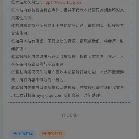
②本站永久网址：
https://www.fuyej.cn
③本站内容转载自其它媒体，但并不代表本站赞同其观点和对其
真实性负责。
④若您需要商业运营或用于其他商业活动，请您购买正版授权并
合法使用。
⑤如果本站有侵犯、不妥之处的资源，请联系我们。将会第一时
间解决！
⑥本站部分内容均由互联网收集整理，仅供大家参考、学习，不
存在任何商业目的与商业用途
⑦赞助功能仅仅作为用户喜欢本站捐赠打赏功能，本站不贩卖游
戏，所有内容不作为商业行为。
⑧本站内容来自网络搜集和网友投稿，若有侵权请将证明和文章
地址发到邮箱fuyej@qq.com 我们会第一时间处理！
THE END
全部游戏
模拟经营