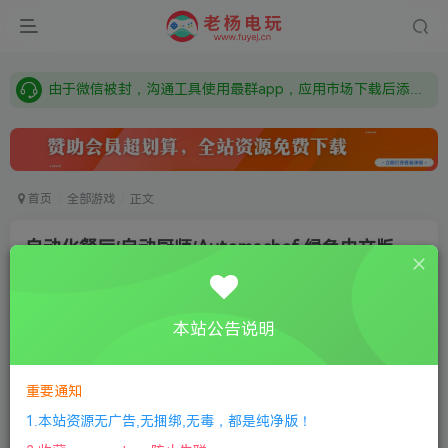
需要什么游戏请联系客服，若链接失效请联系客服，百度网盘边上的激活码也是解压密码
本站资源来自网络搜集，如有侵权，请联系删除：fuyej@qq.com 附上证书和内容链接
由于微信被封，沟通工具使用最群app，应用市场下载后添加好友：Y9FA49 以后用最群交流解决问题。不再使用微信！
需要什么游戏请联系客服，若链接失效请联系客服，百度网盘边上的激活码也是解压密码
首页
全部游戏
正文
自动化餐厅/自动厨师/Automachef 绿色中文版
老杨电玩
关注
私信
8个月前更新
本站公告说明
0
151
13
①
下载安装教程
②
下载安装视频教程
③
游戏运行
库下载
④
DX修复下载
重要通知
1.本站资源无广告,无捆绑,无毒，都是纯净版！
版本：v1.1.0.371|容量3GB|官方简体中文|支持键盘.鼠标.手