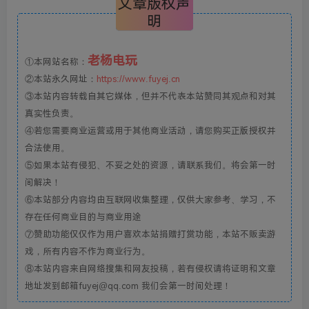
文章版权声
明
老杨电玩
①本网站名称：
②本站永久网址：
https://www.fuyej.cn
③本站内容转载自其它媒体，但并不代表本站赞同其观点和对其
真实性负责。
④若您需要商业运营或用于其他商业活动，请您购买正版授权并
合法使用。
⑤如果本站有侵犯、不妥之处的资源，请联系我们。将会第一时
间解决！
⑥本站部分内容均由互联网收集整理，仅供大家参考、学习，不
存在任何商业目的与商业用途
⑦赞助功能仅仅作为用户喜欢本站捐赠打赏功能，本站不贩卖游
戏，所有内容不作为商业行为。
⑧本站内容来自网络搜集和网友投稿，若有侵权请将证明和文章
地址发到邮箱fuyej@qq.com 我们会第一时间处理！