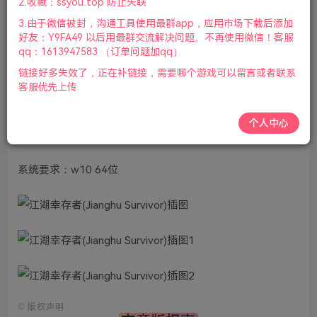
2.收藏：ssyou.top 防止失联
游戏介绍
3.由于微信被封，沟通工具使用最群app，应用市场下载后添加
好友：Y9FA49 以后用最群交流解决问题。不再使用微信！客服
江湖幸存者(Jianghu Survivor)是一款国风肉鸽武侠休闲动作
qq：1613947583 （订单问题加qq）
射击游戏，浴血奋战杀出重重怪物的包围，你可以单独战
链接好多失效了，正在补链接，需要哪个游戏可以留言或者联系
客服优先上传
斗，或者你可以叫两个3个朋友并肩战斗。分享江湖幸存者
下载，扮演不同的角色，体验许多武术动作，形成独特的构
个人中心
建游戏玩法，击败最终的怪物，畅爽杀怪乐趣。
系统要求：w10 64位
©
版权声明