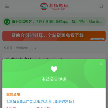
需要什么游戏请联系客服，若链接失效请联系客服，百度网盘边上的激活码也是解压密码
本站资源来自网络搜集，如有侵权，请联系删除：fuyej@qq.com 附上证书和内容链接
由于微信被封，沟通工具使用最群app，应用市场下载后添加好友：Y9FA49 以后用最群交流解决问题。不再使用微信！
需要什么游戏请联系客服，若链接失效请联系客服，百度网盘边上的激活码也是解压密码
首页
全部游戏
正文
江湖幸存者(Jianghu Survivor)
老杨电玩
关注
私信
8个月前更新
本站公告说明
0
226
15
①
下载安装教程
②
下载安装视频教程
③
游戏运行
库下载
④
DX修复下载
重要通知
1.本站资源无广告,无捆绑,无毒，都是纯净版！
版本：v1.0|容量1.5GB|官方简体中文|2023年05月18号更新