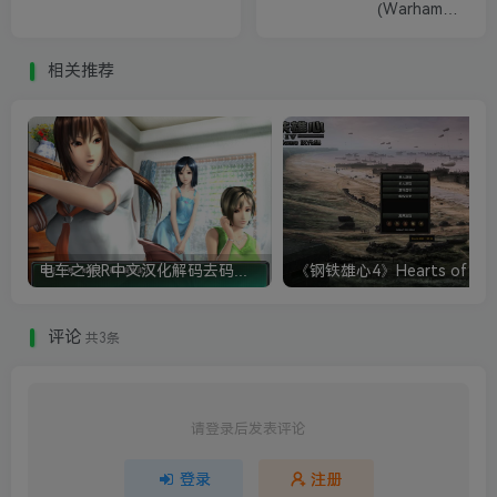
(Warhammer
40,000:Mechanicus)
相关推荐
电车之狼R中文汉化解码去码硬盘完整破解版+MOD特典+全CG存档+攻略|修复卡顿
评论
共3条
请登录后发表评论
登录
注册