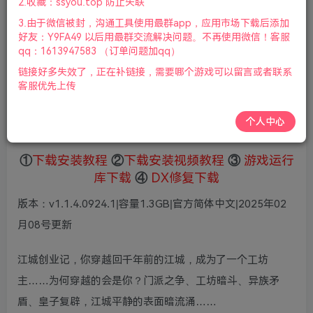
5
2.收藏：ssyou.top 防止失联
36
鲜花
鲜花
3.由于微信被封，沟通工具使用最群app，应用市场下载后添加
免费
赞助会员
好友：Y9FA49 以后用最群交流解决问题。不再使用微信！客服
qq：1613947583 （订单问题加qq）
登录购买
链接好多失效了，正在补链接，需要哪个游戏可以留言或者联系
微信支付加yem695
充值到账号，用余额支付
客服优先上传
支付成功后请刷新网页
游戏视频介绍
个人中心
①
下载安装教程
②
下载安装视频教程
③
游戏运行
库下载
④
DX修复下载
版本：v1.1.4.0924.1|容量1.3GB|官方简体中文|2025年02
月08号更新
江城创业记，你穿越回千年前的江城，成为了一个工坊
主……为何穿越的会是你？门派之争、工坊暗斗、异族矛
盾、皇子复辟，江城平静的表面暗流涌……