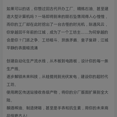
如果可以的话，你想过回古代开办工厂、精炼石油、甚至建
造大型计算机吗？一场即将到来的陨石坠落闹得人心惶惶，
而你的工厂却在此时挖出了一台古怪的时光机，际遇风云，
你穿越回千年前的江城，成为了一个工坊主……为何穿越的
会是你？门派之争、工坊暗斗、异族矛盾、皇子复辟，江城
平静的表面暗流涌
创建自动化生产流水线，从木板到电路板，设计你的每一条
生产线。
逐步解锁未来科技，从硅提纯到光伏发电，建设你的超时代
工坊。
使用跨区传送站接收各级产物，将你的分厂版图扩展到全大
陆。
酿酒榨油、制造烤箱，甚至是手表和抗生素，用你的未来商
品惊艳古人!