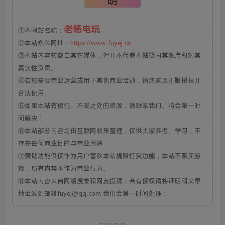
明
老杨电玩
①本网站名称：
②本站永久网址：
https://www.fuyej.cn
③本站内容转载自其它媒体，但并不代表本站赞同其观点和对其
真实性负责。
④若您需要商业运营或用于其他商业活动，请您购买正版授权并
合法使用。
⑤如果本站有侵犯、不妥之处的资源，请联系我们。将会第一时
间解决！
⑥本站部分内容均由互联网收集整理，仅供大家参考、学习，不
存在任何商业目的与商业用途
⑦赞助功能仅仅作为用户喜欢本站捐赠打赏功能，本站不贩卖游
戏，所有内容不作为商业行为。
⑧本站内容来自网络搜集和网友投稿，若有侵权请将证明和文章
地址发到邮箱fuyej@qq.com 我们会第一时间处理！