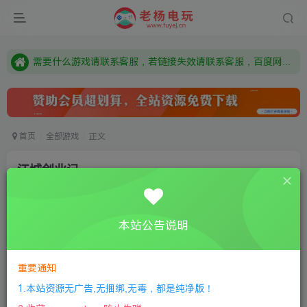
本站资源来自网络搜集，如有侵权，请联系删除：fuyej@qq.com 附上证书和内容链接
由于微信被封，沟通工具使用最群app，应用市场下载后添加好友：Y9FA49 以后用最群交流解决问题。不再使用微信！
需要什么游戏请联系客服，若链接失效请联系客服，百度网盘边上的激活码也是解压密码
首页
全部游戏
正文
江城创业记
老杨电玩
关注
私信
3个月前更新
本站公告说明
3
529
14
付费资源
重要通知
江城创业记
此内容为付费资源，请付费后查看
1.本站资源无广告,无捆绑,无毒，都是纯净版！
限时特惠