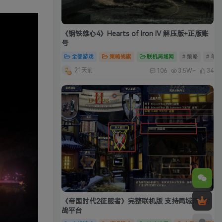
《钢铁雄心4》Hearts of Iron IV 解压版+正版账
号
全部游戏
策略战旗
联机局域网
# 策略
# 单
21天前
106
3.5W+
34
《帝国时代2征服者》完整联机版 支持局域网+对
战平台