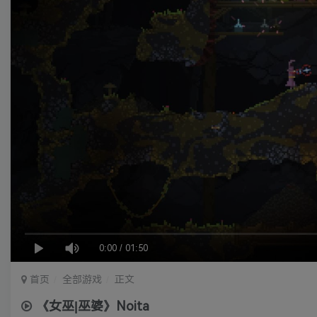
0:00
/
01:50
首页
全部游戏
正文
《女巫|巫婆》Noita