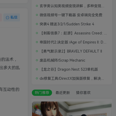
玄学类认知类视频变现讲解，多种变现思路
微信视频号一键下载器 安卓端完全免费
私信
突袭4 赠送3/2/1/Sudden Strike 4
【刺客信条7：起源】Assassins Creed: Origins
帝国时代2:决定版 /Age of Empires II: Definitive Edition
【勇气默示录2】BRAVELY DEFAULT II
创造的法术，
废品机械师/Scrap Mechanic
出多大的乱
【龙之谷】Dragon Nest 523单机版
dx修复工具/DirectX加强版修复，解决游戏打不开问题
有互动性的
热门推荐
最近更新
猜你喜欢