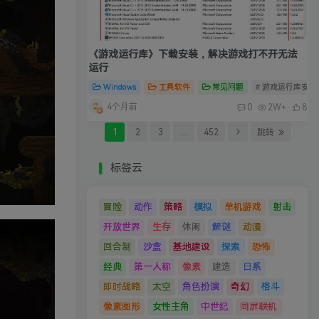
《游戏运行库》下载安装，解决游戏打不开无法
运行
Windows
工具软件
常见问题
# 游戏运行库安装
4个月前
0
2W+
8
1
2
3
…
452
跳转
标签云
冒险
动作
策略
模拟
单机游戏
射击
开放世界
生存
休闲
解谜
动漫
回合制
沙盒
基地建设
探索
恐怖
经典
第一人称
像素
建造
日系
即时战略
太空
角色扮演
奇幻
格斗
像素图形
女性主角
中世纪
同屏联机