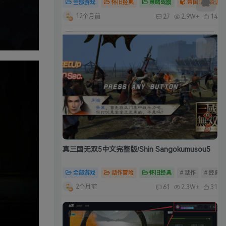
全部游戏
怀旧经典
策略战旗
帝国时代资源合
12个月前
27
2.9W+
14
真三国无双5中文完整版/Shin Sangokumusou5
全部游戏
动作冒险
怀旧经典
# 动作
# 经典
2个月前
61
2.3W+
31