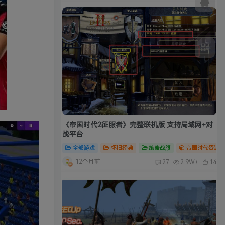
《帝国时代2征服者》完整联机版 支持局域网+对
战平台
全部游戏
怀旧经典
策略战旗
帝国时代资源合
12个月前
27
2.9W+
14