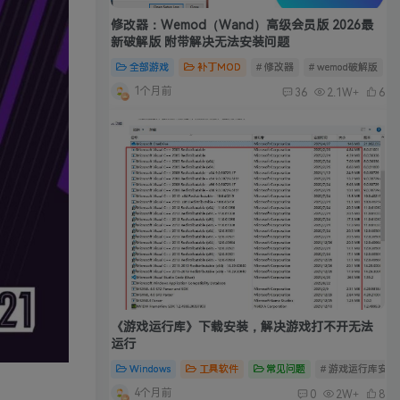
修改器：Wemod（Wand）高级会员版 2026最
新破解版 附带解决无法安装问题
全部游戏
补丁MOD
# 修改器
# wemod破解版
#
1个月前
36
2.1W+
6
《游戏运行库》下载安装，解决游戏打不开无法
运行
Windows
工具软件
常见问题
# 游戏运行库安装
4个月前
0
2W+
8