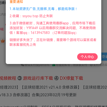
重要通知
球经理 2018/2019/2020/2021/2023大合集
1.本站资源无广告,无捆绑,无毒，都是纯净版！
此内容为付费资源，请付费后查看
2.收藏：ssyou.top 防止失联
10
3.由于微信被封，沟通工具使用最群app，应用市场下载后
限时特惠
添加好友：Y9FA49 以后用最群交流解决问题。不再使用微
36
鲜花
鲜花
信！客服qq：1613947583 （订单问题加qq）
链接好多失效了，正在补链接，需要哪个游戏可以留言或者
免费
赞助会员
联系客服优先上传
登
个人中心
微信支付加yem695
充值到账号，用余额支付
支付成功
视频教程
③
游戏运行库下载
④
DX修复下载
23】【足球经理2021 v21.4.0 含修改器】【足球经理2020 v
8.3.3 含修改器】合集|2023年02月19号更新