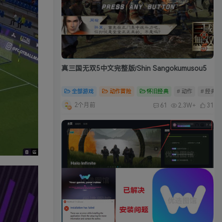
真三国无双5中文完整版/Shin Sangokumusou5
全部游戏
动作冒险
怀旧经典
# 动作
# 经典
2个月前
61
2.3W+
31