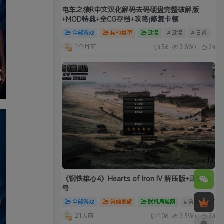
电车之狼R中文汉化解码去码硬盘完整破解版
+MOD特典+全CG存档+攻略|修复卡顿
全部游戏
其他类型
动漫
# 动漫
# 日系
1个月前
56
3.8W+
24
《钢铁雄心4》Hearts of Iron IV 解压版+正版账
号
全部游戏
策略战旗
联机局域网
# 策略
# 单
21天前
106
3.5W+
34