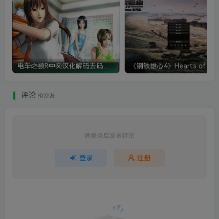
电车之狼R中文汉化解码去码硬盘完整破解版+MOD特典+全CG存档+攻略|修复卡顿
评论
抢沙发
请登录后发表评论
登录
注册