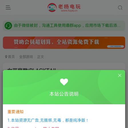
需要什么游戏请联系客服，若链接失效请联系客服，百度网盘边上的激活码也是解压密码
本站资源来自网络搜集，如有侵权，请联系删除：fuyej@qq.com 附上证书和内容链接
由于微信被封，沟通工具使用最群app，应用市场下载后添加好友：Y9FA49 以后用最群交流解决问题。不再使用微信！
需要什么游戏请联系客服，若链接失效请联系客服，百度网盘边上的激活码也是解压密码
首页
全部游戏
正文
女巫悲歌/BLACKTAIL
老杨电玩
关注
私信
8个月前更新
本站公告说明
0
118
7
①
下载安装教程
②
下载安装视频教程
③
游戏运行
库下载
④
DX修复下载
重要通知
1.本站资源无广告,无捆绑,无毒，都是纯净版！
版本介绍：v1.3|容量16GB|官方简体中文|支持键盘.鼠标.手