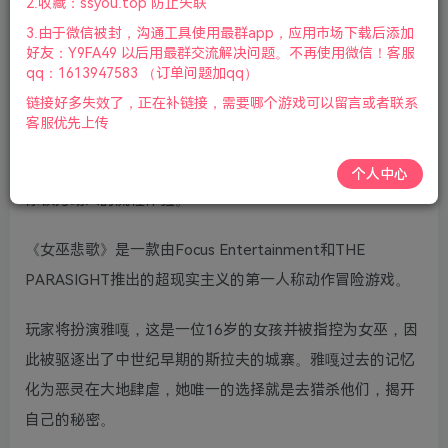
2.收藏：ssyou.top 防止失联
柄|2022年12月16号更新
3.由于微信被封，沟通工具使用最群app，应用市场下载后添加
好友：Y9FA49 以后用最群交流解决问题。不再使用微信！客服
游戏视频预览：
点击查看
qq：1613947583 （订单问题加qq）
链接好多失效了，正在补链接，需要哪个游戏可以留言或者联系
《女巫悲歌》是一款描绘了斯拉夫本土传说的冒险游戏，细
客服优先上传
腻的感情脉络与对神鬼故事的二次创作，是它的主要魅力来
源。如果你非常了解女巫系传说，《女巫悲歌》一定会带给
个人中心
你极为动人的流程体验。
《女巫悲歌》是一款由Focus Entertainment和THE
PARASIGHT推出的超现实主义的第一人称动作冒险游戏。
玩家将扮演雅嘎，这是一位16岁的女孩并被指控为女巫，因
此被驱逐出了中世纪早期的斯拉夫的城寨。雅嘎过去的记忆
化为恶灵在大地肆虐，她唯一的选择就是去猎杀他们，揭开
自己的秘密。