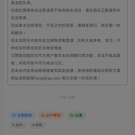
真实性负责。
④若您需要商业运营或用于其他商业活动，请您购买正版授权并
合法使用。
⑤如果本站有侵犯、不妥之处的资源，请联系我们。将会第一时
间解决！
⑥本站部分内容均由互联网收集整理，仅供大家参考、学习，不
存在任何商业目的与商业用途
⑦赞助功能仅仅作为用户喜欢本站捐赠打赏功能，本站不贩卖游
戏，所有内容不作为商业行为。
⑧本站内容来自网络搜集和网友投稿，若有侵权请将证明和文章
地址发到邮箱fuyej@qq.com 我们会第一时间处理！
THE END
全部游戏
动作冒险
动漫
# 动作
# 街机