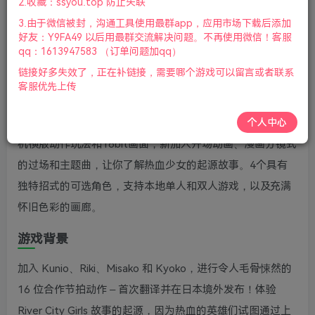
2.收藏：ssyou.top 防止失联
版本介绍：v1.0.0|容量4.97GB|官方简体中文|支持键盘.鼠
3.由于微信被封，沟通工具使用最群app，应用市场下载后添加
标.手柄|2022年09月24号更新
好友：Y9FA49 以后用最群交流解决问题。不再使用微信！客服
qq：1613947583 （订单问题加qq）
游戏视频预览：
点击查看
链接好多失效了，正在补链接，需要哪个游戏可以留言或者联系
客服优先上传
游戏介绍
个人中心
热血少女zero(River City Girls Zero)将保留1994年原版的街
机横版动作玩法和16bit画面，新加入开场动画、漫画分镜式
的过场和主题曲，让你了解热血少女的起源故事。4个具有
独特招式的可选角色，支持本地单人和双人游戏，以及充满
怀旧色彩的画廊。
游戏背景
加入 Kunio、Riki、Misako 和 Kyoko，进行令人毛骨悚然的
16 位合作节拍动作 – 首次翻译并在日本境外发布！体验
River City Girls 故事的起源，因为热血的英雄们试图通过上