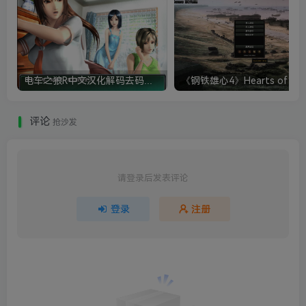
电车之狼R中文汉化解码去码硬盘完整破解版+MOD特典+全CG存档+攻略|修复卡顿
评论
抢沙发
请登录后发表评论
登录
注册