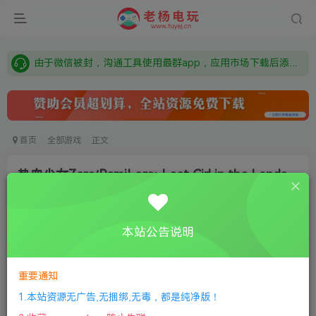
需要什么游戏请联系客服，若链接失效请联系客服，百度网盘边上的激活码也是解压密码
本站资源来自网络搜集，如有侵权，请联系删除：fuyej@qq.com 附上证书和内容链接
由于微信被封，沟通工具使用最群app，应用市场下载后添加好友：Y9FA49 以后用最群交流解决问题。不再使用微信！
需要什么游戏请联系客服，若链接失效请联系客服，百度网盘边上的激活码也是解压密码
首页
全部游戏
正文
热血少女Zero/RemiLore: Lost Girl in the Lands
of
老杨电玩
关注
私信
本站公告说明
8个月前更新
0
216
11
①
下载安装教程
②
下载安装视频教程
③
游戏运行
重要通知
库下载
④
DX修复下载
1.本站资源无广告,无捆绑,无毒，都是纯净版！