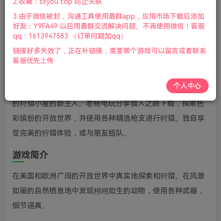
2.收藏：ssyou.top 防止失联
号更新
3.由于微信被封，沟通工具使用最群app，应用市场下载后添加
好友：Y9FA49 以后用最群交流解决问题。不再使用微信！客服
游戏视频预览：
点击查看
qq：1613947583 （订单问题加qq）
游戏介绍
链接好多失效了，正在补链接，需要哪个游戏可以留言或者联系
客服优先上传
猎人之路(Way of the Hunter)是第一人称拟真开放世界狩猎
个人中心
探索冒险游戏，玩家将成为拥有美丽栖息地和丰富动物资源
的狩猎小屋的新主人。老杨电玩分享猎人之路下载，探索色
彩缤纷的开放世界，并使用各种精选枪支进行狩猎。独自享
受完美的狩猎体验，或与朋友组队。
游戏简介
在美国和欧洲广阔的开放世界中真实地探索和狩猎。在风景
如画的自然栖息地中发现栩栩如生的动物，使用各种武器，
细节逼真。