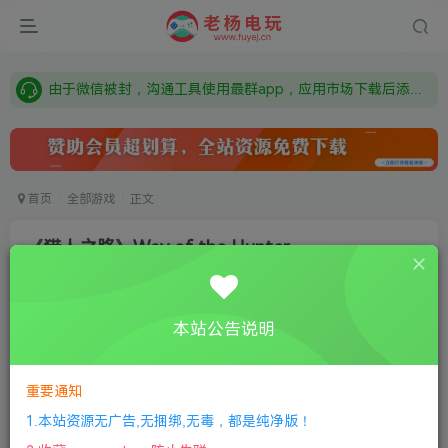
需要什么游戏请联系客服，若链接失效请联系客服，百度网盘边上的激活码也是解压密码
本站资源来自网络搜集，如有侵权，请联系删除：fuyej@qq.com 附上证书和内容链接
由于微信被封，沟通工具使用最群app，应用市场下载后添加好友：Y9FA49 以后用最群交流解决问题。不再使用微信！
需要什么游戏请联系客服，若链接失效请联系客服，百度网盘边上的激活码也是解压密码
首页
全部游戏
正文
《猎人之路》Way of the Hunter
老杨电玩
关注
私信
8个月前更新
本站公告说明
0
292
11
①
下载安装教程
②
下载安装视频教程
③
游戏运行
库下载
④
DX修复下载
重要通知
1.本站资源无广告,无捆绑,无毒，都是纯净版！
版本介绍：v1.27|容量24GB|官方简体中文|2025年05月20