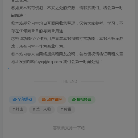
合法使用。
⑤如果本站有侵犯、不妥之处的资源，请联系我们。将会第一时
间解决！
⑥本站部分内容均由互联网收集整理，仅供大家参考、学习，不
存在任何商业目的与商业用途
⑦赞助功能仅仅作为用户喜欢本站捐赠打赏功能，本站不贩卖游
戏，所有内容不作为商业行为。
⑧本站内容来自网络搜集和网友投稿，若有侵权请将证明和文章
地址发到邮箱fuyej@qq.com 我们会第一时间处理！
THE END
全部游戏
动作冒险
模拟经营
# 射击
# 第一人称
# 狩猎
喜欢就支持一下吧