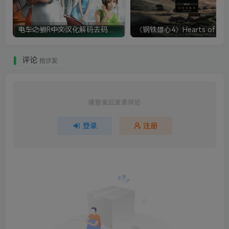
电车之狼R中文汉化解码去码硬盘完整破解版+MOD特典+全CG存档+攻略|修复卡顿
评论
抢沙发
请登录后发表评论
登录
注册