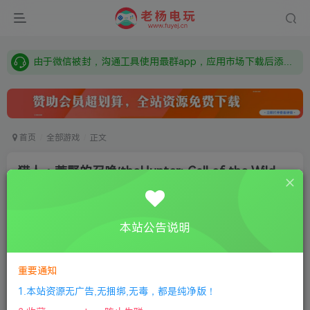
需要什么游戏请联系客服，若链接失效请联系客服，百度网盘边上的激活码也是解压密码
本站资源来自网络搜集，如有侵权，请联系删除：fuyej@qq.com 附上证书和内容链接
由于微信被封，沟通工具使用最群app，应用市场下载后添加好友：Y9FA49 以后用最群交流解决问题。不再使用微信！
需要什么游戏请联系客服，若链接失效请联系客服，百度网盘边上的激活码也是解压密码
首页
全部游戏
正文
猎人：荒野的召唤/theHunter: Call of the Wild
老杨电玩
关注
私信
8个月前更新
本站公告说明
0
391
12
付费资源
重要通知
猎人：荒野的召唤/theHunter: Call of the Wild
此内容为付费资源，请付费后查看
1.本站资源无广告,无捆绑,无毒，都是纯净版！
限时特惠