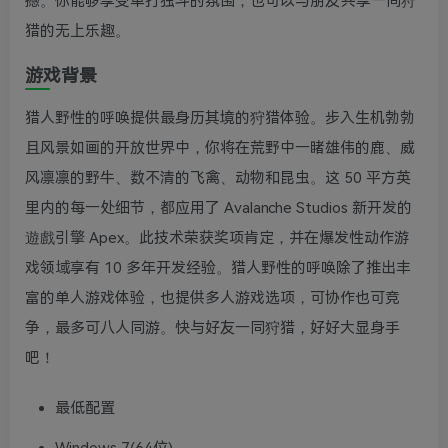
撼。你能够享受单打独斗的氛围，也可以与朋友共享一同狩
猎的无上乐趣。
游戏背景
猎人野性的呼唤提供最身历其境的狩猎体验。步入生机勃勃
且风景如画的开放世界中，你将在荒野中一睹雄伟的鹿、威
风凛凛的野牛、数不清的飞禽、动物和昆虫。这 50 平方英
里内的每一处细节，都应用了 Avalanche Studios 新开发的
遊戲引擎 Apex。此技术荣获奖项肯定，并在爆发性动作游
戏领域享有 10 多年开发经验。猎人野性的呼唤除了推出丰
富的单人游戏体验，也提供多人游戏选项，可协作也可竞
争，最多可八人同游。快与好友一同狩猎，好好大显身手
吧！
最低配置