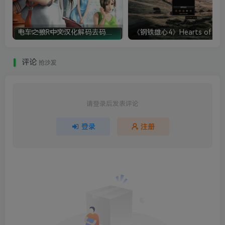
电车之狼R中文汉化解码去码硬盘完整破解版+MOD特典+全CG存档+攻略|修复卡顿
评论
抢沙发
请登录后发表评论
登录
注册