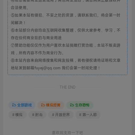
④若您需要商业运营或用于其他商业活动，请您购买正版授权并
合法使用。
⑤如果本站有侵犯、不妥之处的资源，请联系我们。将会第一时
间解决！
⑥本站部分内容均由互联网收集整理，仅供大家参考、学习，不
存在任何商业目的与商业用途
⑦赞助功能仅仅作为用户喜欢本站捐赠打赏功能，本站不贩卖游
戏，所有内容不作为商业行为。
⑧本站内容来自网络搜集和网友投稿，若有侵权请将证明和文章
地址发到邮箱fuyej@qq.com 我们会第一时间处理！
THE END
全部游戏
模拟经营
生存恐怖
# 模拟
# 射击
# 开放世界
# 第一人称
喜欢就支持一下吧