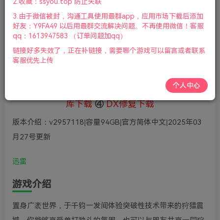
5
2.收藏：ssyou.top 防止失联
36
鲜花
鲜花
3.由于微信被封，沟通工具使用最群app，应用市场下载后添加
免费
赞助会员
好友：Y9FA49 以后用最群交流解决问题。不再使用微信！客服
qq：1613947583 （订单问题加qq）
登录购买
链接好多失效了，正在补链接，需要哪个游戏可以留言或者联系
微信支付加yem695
充值到账号，用余额支付
客服优先上传
支付成功后请刷新网页
个人中心
①
下载安装教程
②
下载安装视频教程
③
游戏运行
库下载
④
DX修复下载
版本介绍：v2957118|容量94GB|官方简体中文|2025年03
月27号更新
迅雷
游戏介绍
置身广袤世界，于千钧一发间体验突破性技术带来的狩猎震