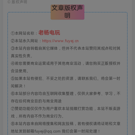
©
版权声明
文章版权声
明
老杨电玩
①本网站名称：
②本站永久网址：
https://www.fuyej.cn
③本站内容转载自其它媒体，但并不代表本站赞同其观点和对其
真实性负责。
④若您需要商业运营或用于其他商业活动，请您购买正版授权并
合法使用。
⑤如果本站有侵犯、不妥之处的资源，请联系我们。将会第一时
间解决！
⑥本站部分内容均由互联网收集整理，仅供大家参考、学习，不
存在任何商业目的与商业用途
⑦赞助功能仅仅作为用户喜欢本站捐赠打赏功能，本站不贩卖游
戏，所有内容不作为商业行为。
⑧本站内容来自网络搜集和网友投稿，若有侵权请将证明和文章
地址发到邮箱fuyej@qq.com 我们会第一时间处理！