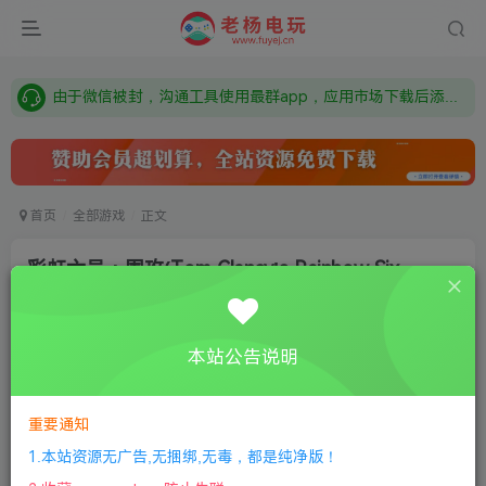
需要什么游戏请联系客服，若链接失效请联系客服，百度网盘边上的激活码也是解压密码
本站资源来自网络搜集，如有侵权，请联系删除：fuyej@qq.com 附上证书和内容链接
由于微信被封，沟通工具使用最群app，应用市场下载后添加好友：Y9FA49 以后用最群交流解决问题。不再使用微信！
需要什么游戏请联系客服，若链接失效请联系客服，百度网盘边上的激活码也是解压密码
首页
全部游戏
正文
彩虹六号：围攻(Tom Clancy’s Rainbow Six
Siege)
老杨电玩
关注
私信
本站公告说明
8个月前更新
0
192
9
①
下载安装教程
②
下载安装视频教程
③
游戏运行
重要通知
库下载
④
DX修复下载
1.本站资源无广告,无捆绑,无毒，都是纯净版！