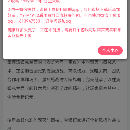
2.收藏：ssyou.top 防止失联
版本介绍：v20181220版|容量126G|整合风城行动.高清材
3.由于微信被封，沟通工具使用最群app，应用市场下载后添加
质包|官方简体中文|支持键盘.鼠标.手柄|2022年01月02号更
好友：Y9FA49 以后用最群交流解决问题。不再使用微信！客服
新
qq：1613947583 （订单问题加qq）
链接好多失效了，正在补链接，需要哪个游戏可以留言或者联系
游戏视频预览：
点击查看
客服优先上传
游戏介绍：
个人中心
掌握汤姆克兰西的《彩虹六号：围攻》中的毁灭与器械艺
术。正面迎击紧张刺激的近战、高杀伤力、战略决策、团队
合作和爆炸场面。激烈枪战与专家战略，完美继承了以往汤
姆克兰西《彩虹六号》系列游戏的精神，让玩家尽享其中，
体验全新纪元。
使用高超水准的毁灭与器械，带领玩家进行全新风格的袭击
战。