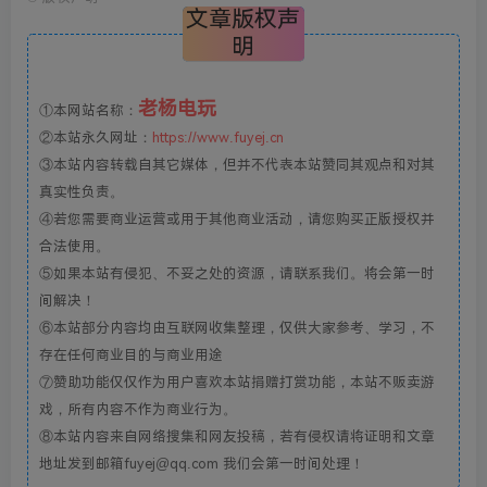
文章版权声
明
老杨电玩
①本网站名称：
②本站永久网址：
https://www.fuyej.cn
③本站内容转载自其它媒体，但并不代表本站赞同其观点和对其
真实性负责。
④若您需要商业运营或用于其他商业活动，请您购买正版授权并
合法使用。
⑤如果本站有侵犯、不妥之处的资源，请联系我们。将会第一时
间解决！
⑥本站部分内容均由互联网收集整理，仅供大家参考、学习，不
存在任何商业目的与商业用途
⑦赞助功能仅仅作为用户喜欢本站捐赠打赏功能，本站不贩卖游
戏，所有内容不作为商业行为。
⑧本站内容来自网络搜集和网友投稿，若有侵权请将证明和文章
地址发到邮箱fuyej@qq.com 我们会第一时间处理！