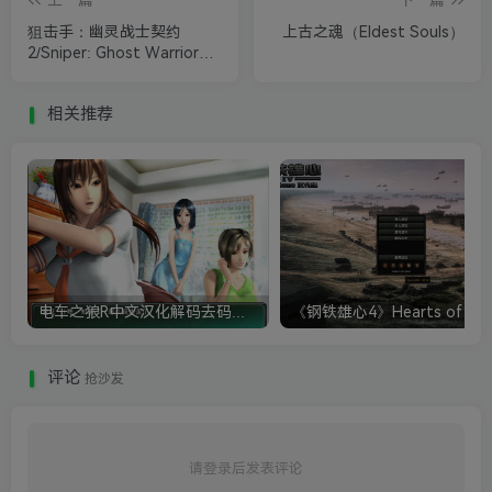
上一篇
下一篇
狙击手：幽灵战士契约
上古之魂（Eldest Souls）
2/Sniper: Ghost Warrior
Contracts 2
相关推荐
电车之狼R中文汉化解码去码硬盘完整破解版+MOD特典+全CG存档+攻略|修复卡顿
评论
抢沙发
请登录后发表评论