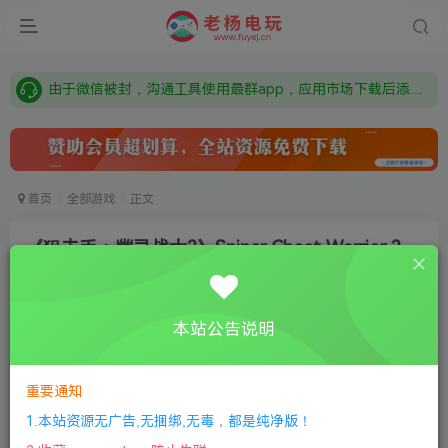
需要什么游戏请联系客服，若链接失效请联系客服，百度网盘边上的激活码也是解压密码
本站资源来自网络搜集，如有侵权，请联系删除：fuyej@qq.com 附上证书和内容链接
由于微信被封，沟通工具使用最群app，应用市场下载后添加好友：Y9FA49 以后用最群交流解决问题。不再使用微信！
需要什么游戏请联系客服，若链接失效请联系客服，百度网盘边上的激活码也是解压密码
首页
全部游戏
正文
《狙击手：幽灵战士3》Sniper Ghost Warrior 3
老杨电玩
关注
私信
8个月前更新
本站公告说明
0
344
10
①
下载安装教程
②
下载安装视频教程
③
游戏运行
库下载
④
DX修复下载
重要通知
1.本站资源无广告,无捆绑,无毒，都是纯净版！
版本介绍：v1.08版|容量58GB|官方简体中文|支持键盘.鼠标.