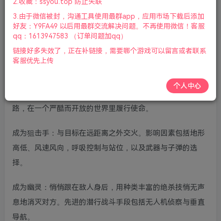
2.收藏：ssyou.top 防止失联
手柄|赠多项修改器|赠武器全解锁存档|2021年11月05号更
3.由于微信被封，沟通工具使用最群app，应用市场下载后添加
新
好友：Y9FA49 以后用最群交流解决问题。不再使用微信！客服
qq：1613947583 （订单问题加qq）
游戏视频预览：
点击查看
链接好多失效了，正在补链接，需要哪个游戏可以留言或者联系
客服优先上传
游戏介绍：
个人中心
以终极现代军旅神射手的身份深入敌后。选择你自己的道
路，在一个严酷而开放的世界里履行使命。
成为狙击手：与目标在远距离之外交火。影响因素包括地形
高低、风速风向，呼吸控制与站位，以及武器与子弹的选
择。
成为幽灵：悄悄跟在敌人身后，用种类丰富的绝杀技悄无声
息地消灭对方。先进的潜行战斗手段包括无人机侦察与垂直
导航。