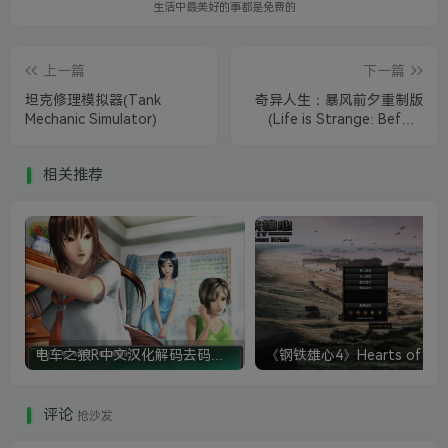
生活中最美好的事都是免费的
上一篇
下一篇
坦克修理模拟器(Tank
奇异人生：暴风前夕重制版
Mechanic Simulator)
(Life is Strange: Before
the Storm Re)
相关推荐
电车之狼R中文汉化解码去码硬盘完整破解版+MOD特典+全CG存档+攻略|修复卡顿
评论
抢沙发