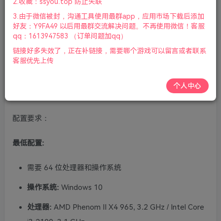
2.收藏：ssyou.top 防止失联
后余生|支持键盘.鼠标.手柄|2023年05月03号更新
3.由于微信被封，沟通工具使用最群app，应用市场下载后添加
好友：Y9FA49 以后用最群交流解决问题。不再使用微信！客服
游戏视频预览：
点击查看
qq：1613947583 （订单问题加qq）
链接好多失效了，正在补链接，需要哪个游戏可以留言或者联系
游戏介绍：
客服优先上传
《Life is Strange》的故事剧情曾得到BAFTA奖，采用动作
个人中心
捕捉技术全面改善视觉效果与动画后，再度推出重制版。
配置要求：
最低配置:
需要 64 位处理器和操作系统
操作系统:
Windows 10
处理器:
AMD Phenom II X4 965, 3.2 GHz / Intel Core