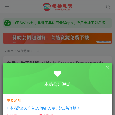
需要什么游戏请联系客服，若链接失效请联系客服，百度网盘边上的激活码也是解压密码
本站资源来自网络搜集，如有侵权，请联系删除：fuyej@qq.com 附上证书和内容链接
由于微信被封，沟通工具使用最群app，应用市场下载后添加好友：Y9FA49 以后用最群交流解决问题。不再使用微信！
需要什么游戏请联系客服，若链接失效请联系客服，百度网盘边上的激活码也是解压密码
首页
全部游戏
正文
奇异人生重制版（Life is Strange Remastered）
老杨电玩
关注
私信
8个月前更新
本站公告说明
0
251
13
①
下载安装教程
②
下载安装视频教程
③
游戏运行
库下载
④
DX修复下载
重要通知
1.本站资源无广告,无捆绑,无毒，都是纯净版！
版本：v20230501|容量33GB|官方简体中文|主剧全5章+劫