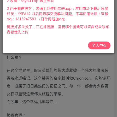
2.收藏：ssyou.top 防止失联
中文|远古野兽DLC|2022年12月19号更新
3.由于微信被封，沟通工具使用最群app，应用市场下载后添加
好友：Y9FA49 以后用最群交流解决问题。不再使用微信！客服
游戏视频预览：
点击查看
qq：1613947583 （订单问题加qq）
链接好多失效了，正在补链接，需要哪个游戏可以留言或者联系
游戏介绍：
客服优先上传
在一个最后的邪恶势力都已经倒下、最后一个任务已经被圆
个人中心
满完成、最后一个宝箱也已经被搜刮一空的世界里，会发生
什么呢？
在这个世界里，旧日英雄们的伟大成就被一个伟大的魔法装
置所永远铭记。这个装置的名字就叫做Chronicon。它能够开
启一道属于旧日英雄们的记忆之门。每一年，都会有少数男
女获取重现这些伟大旅程的荣耀。
而今年，这个幸运儿就是你…
配置要求：