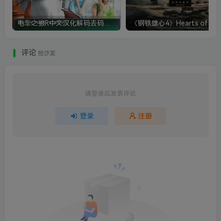
电车之狼R中文汉化解码去码硬盘完整破解版+MOD特典+全CG存档+攻略|修复卡顿
评论
抢沙发
请登录后发表评论
登录
注册