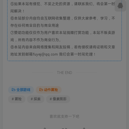
⑤如果本站有侵犯、不妥之处的资源，请联系我们。将会第一时
间解决！
⑥本站部分内容均由互联网收集整理，仅供大家参考、学习，不
存在任何商业目的与商业用途
⑦赞助功能仅仅作为用户喜欢本站捐赠打赏功能，本站不贩卖游
戏，所有内容不作为商业行为。
⑧本站内容来自网络搜集和网友投稿，若有侵权请将证明和文章
地址发到邮箱fuyej@qq.com 我们会第一时间处理！
THE END
全部游戏
动作冒险
# 冒险
# 探索
# 像素图形
喜欢就支持一下吧