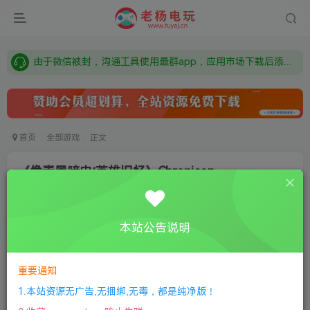
需要什么游戏请联系客服，若链接失效请联系客服，百度网盘边上的激活码也是解压密码
本站资源来自网络搜集，如有侵权，请联系删除：fuyej@qq.com 附上证书和内容链接
由于微信被封，沟通工具使用最群app，应用市场下载后添加好友：Y9FA49 以后用最群交流解决问题。不再使用微信！
需要什么游戏请联系客服，若链接失效请联系客服，百度网盘边上的激活码也是解压密码
首页
全部游戏
正文
《像素黑暗史/英雄旧忆》Chronicon
老杨电玩
关注
私信
8个月前更新
本站公告说明
0
144
8
①
下载安装教程
②
下载安装视频教程
③
游戏运行
库下载
④
DX修复下载
重要通知
1.本站资源无广告,无捆绑,无毒，都是纯净版！
版本介绍：Build10163728_v1.50.1|容量550MB|官方简体