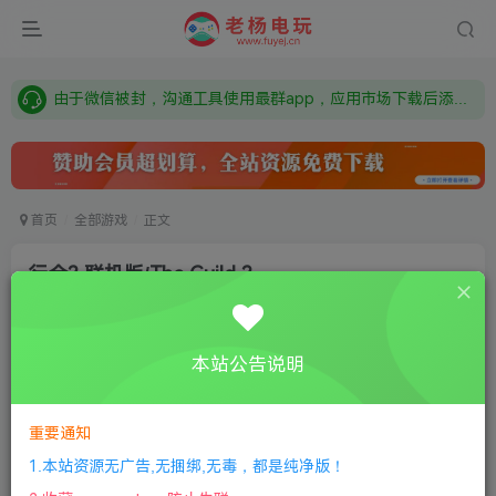
需要什么游戏请联系客服，若链接失效请联系客服，百度网盘边上的激活码也是解压密码
本站资源来自网络搜集，如有侵权，请联系删除：fuyej@qq.com 附上证书和内容链接
由于微信被封，沟通工具使用最群app，应用市场下载后添加好友：Y9FA49 以后用最群交流解决问题。不再使用微信！
需要什么游戏请联系客服，若链接失效请联系客服，百度网盘边上的激活码也是解压密码
首页
全部游戏
正文
行会3 联机版/The Guild 3
老杨电玩
关注
私信
8个月前更新
本站公告说明
0
397
5
①
下载安装教程
②
下载安装视频教程
③
游戏运行
库下载
④
DX修复下载
重要通知
1.本站资源无广告,无捆绑,无毒，都是纯净版！
版本介绍：v1.0.3|容量4.44GB|官方简体中文|支持键盘.鼠