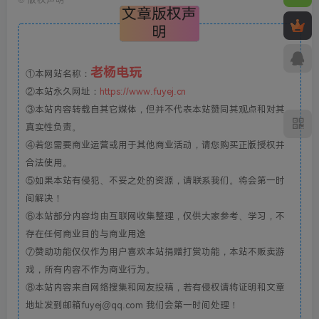
文章版权声
明
老杨电玩
①本网站名称：
②本站永久网址：
https://www.fuyej.cn
③本站内容转载自其它媒体，但并不代表本站赞同其观点和对其
真实性负责。
④若您需要商业运营或用于其他商业活动，请您购买正版授权并
合法使用。
⑤如果本站有侵犯、不妥之处的资源，请联系我们。将会第一时
间解决！
⑥本站部分内容均由互联网收集整理，仅供大家参考、学习，不
存在任何商业目的与商业用途
⑦赞助功能仅仅作为用户喜欢本站捐赠打赏功能，本站不贩卖游
戏，所有内容不作为商业行为。
⑧本站内容来自网络搜集和网友投稿，若有侵权请将证明和文章
地址发到邮箱fuyej@qq.com 我们会第一时间处理！