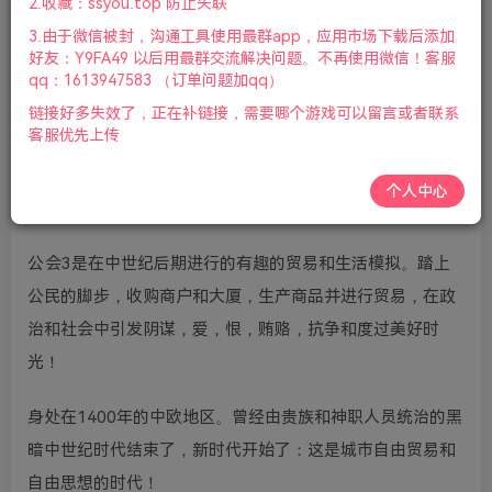
2.收藏：ssyou.top 防止失联
标|2022年7月16号更新
3.由于微信被封，沟通工具使用最群app，应用市场下载后添加
好友：Y9FA49 以后用最群交流解决问题。不再使用微信！客服
版本2介绍：v1.0.7联机版|4.03GB|简体中午|支持键盘鼠
qq：1613947583 （订单问题加qq）
标|2023年8月24号更新
链接好多失效了，正在补链接，需要哪个游戏可以留言或者联系
客服优先上传
游戏视频预览：
点击查看
个人中心
游戏介绍：
公会3是在中世纪后期进行的有趣的贸易和生活模拟。踏上
公民的脚步，收购商户和大厦，生产商品并进行贸易，在政
治和社会中引发阴谋，爱，恨，贿赂，抗争和度过美好时
光！
身处在1400年的中欧地区。曾经由贵族和神职人员统治的黑
暗中世纪时代结束了，新时代开始了：这是城市自由贸易和
自由思想的时代！