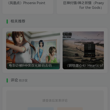
《凤凰点》Phoenix Point
巨神狩猎/神之祈猎（Praey
for the Gods）
相关推荐
电车之狼R中文汉化解码去码硬盘完整破解版+MOD特典+全CG存档+攻略|修复卡顿
评论
抢沙发
请登录后发表评论