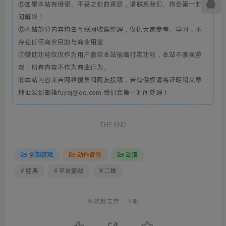
⑤如果本站有侵犯、不妥之处的资源，请联系我们。将会第一时
间解决！
⑥本站部分内容均由互联网收集整理，仅供大家参考、学习，不
存在任何商业目的与商业用途
⑦赞助功能仅仅作为用户喜欢本站捐赠打赏功能，本站不贩卖游
戏，所有内容不作为商业行为。
⑧本站内容来自网络搜集和网友投稿，若有侵权请将证明和文章
地址发到邮箱fuyej@qq.com 我们会第一时间处理！
THE END
全部游戏
动作冒险
动漫
# 经典
# 平台游戏
# 二维
喜欢就支持一下吧