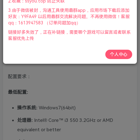
2.收藏：ssyou.top 防止失联
版本介绍：v20220303|容量4GB|官方简体中文|支持键盘.鼠
3.由于微信被封，沟通工具使用最群app，应用市场下载后添加
标.手柄|2022年03月10号更新
好友：Y9FA49 以后用最群交流解决问题。不再使用微信！客服
qq：1613947583 （订单问题加qq）
游戏介绍：
链接好多失效了，正在补链接，需要哪个游戏可以留言或者联系
客服优先上传
将六款经典系列作品集于一身的《Mega Man Zero/ZX
Legacy Collection》登场，包括《Mega Man Zero》1-4
个人中心
代、《Mega Man ZX》以及《Mega Man ZX Advent》！
配置要求：
最低配置:
操作系统:
Windows7(64bit)
处理器:
Intel® Core™ i3 550 3.2GHz or AMD
equivalent or better