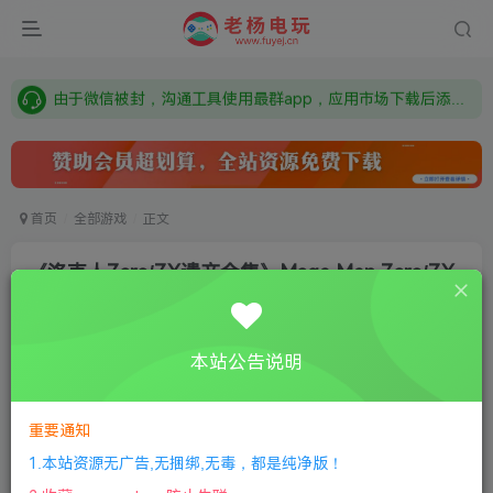
需要什么游戏请联系客服，若链接失效请联系客服，百度网盘边上的激活码也是解压密码
本站资源来自网络搜集，如有侵权，请联系删除：fuyej@qq.com 附上证书和内容链接
由于微信被封，沟通工具使用最群app，应用市场下载后添加好友：Y9FA49 以后用最群交流解决问题。不再使用微信！
需要什么游戏请联系客服，若链接失效请联系客服，百度网盘边上的激活码也是解压密码
首页
全部游戏
正文
《洛克人Zero/ZX遗产合集》Mega Man Zero/ZX
Legacy Collection
老杨电玩
关注
私信
本站公告说明
8个月前更新
0
312
14
①
下载安装教程
②
下载安装视频教程
③
游戏运行
重要通知
库下载
④
DX修复下载
1.本站资源无广告,无捆绑,无毒，都是纯净版！