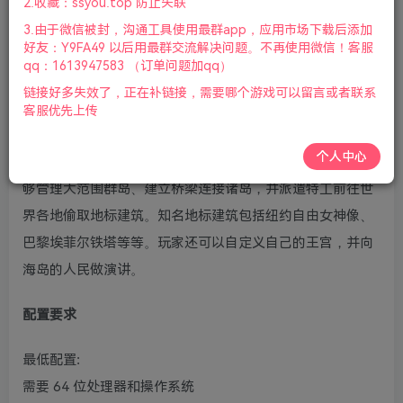
2.收藏：ssyou.top 防止失联
器|赠历代海岛大亨54321合集|2024年09月09号更新
3.由于微信被封，沟通工具使用最群app，应用市场下载后添加
好友：Y9FA49 以后用最群交流解决问题。不再使用微信！客服
《海岛大亨6(Tropico 6)》是由Haemimont Games制作，
qq：1613947583 （订单问题加qq）
Kalypso Media Digital发行的一款模拟经营类游戏，其首支
链接好多失效了，正在补链接，需要哪个游戏可以留言或者联系
预告提到卡斯特罗去世，英国脱离欧盟，西班牙银行危机，
客服优先上传
试射弹道导弹，以一连串近期发生的国际大事件为背景，然
个人中心
后又通过手机告诉玩家是时候回到游戏中了。游戏中玩家能
够管理大范围群岛、建立桥梁连接诸岛，并派遣特工前往世
界各地偷取地标建筑。知名地标建筑包括纽约自由女神像、
巴黎埃菲尔铁塔等等。玩家还可以自定义自己的王宫，并向
海岛的人民做演讲。
配置要求
最低配置:
需要 64 位处理器和操作系统