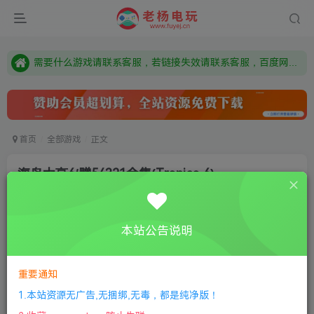
本站资源来自网络搜集，如有侵权，请联系删除：fuyej@qq.com 附上证书和内容链接
由于微信被封，沟通工具使用最群app，应用市场下载后添加好友：Y9FA49 以后用最群交流解决问题。不再使用微信！
需要什么游戏请联系客服，若链接失效请联系客服，百度网盘边上的激活码也是解压密码
首页
全部游戏
正文
海岛大亨6/赠54321合集(Tropico 6)
老杨电玩
关注
私信
8个月前更新
本站公告说明
0
307
9
①
下载安装教程
②
下载安装视频教程
③
游戏运行
库下载
④
DX修复下载
重要通知
1.本站资源无广告,无捆绑,无毒，都是纯净版！
版本介绍：v22.1199|容量33GB|官方简体中文|赠多项修改