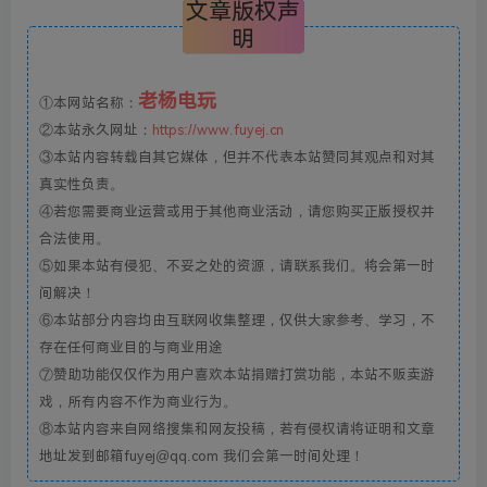
文章版权声
明
老杨电玩
①本网站名称：
②本站永久网址：
https://www.fuyej.cn
③本站内容转载自其它媒体，但并不代表本站赞同其观点和对其
真实性负责。
④若您需要商业运营或用于其他商业活动，请您购买正版授权并
合法使用。
⑤如果本站有侵犯、不妥之处的资源，请联系我们。将会第一时
间解决！
⑥本站部分内容均由互联网收集整理，仅供大家参考、学习，不
存在任何商业目的与商业用途
⑦赞助功能仅仅作为用户喜欢本站捐赠打赏功能，本站不贩卖游
戏，所有内容不作为商业行为。
⑧本站内容来自网络搜集和网友投稿，若有侵权请将证明和文章
地址发到邮箱fuyej@qq.com 我们会第一时间处理！