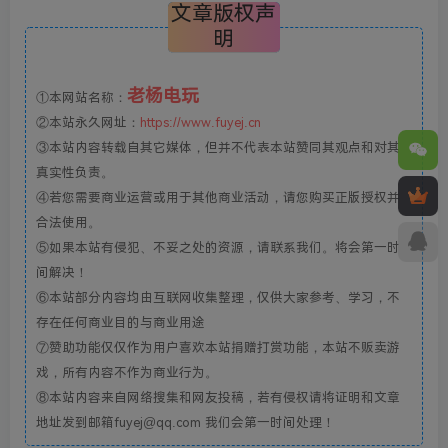
文章版权声
明
老杨电玩
①本网站名称：
②本站永久网址：
https://www.fuyej.cn
③本站内容转载自其它媒体，但并不代表本站赞同其观点和对其
真实性负责。
④若您需要商业运营或用于其他商业活动，请您购买正版授权并
合法使用。
⑤如果本站有侵犯、不妥之处的资源，请联系我们。将会第一时
间解决！
⑥本站部分内容均由互联网收集整理，仅供大家参考、学习，不
存在任何商业目的与商业用途
⑦赞助功能仅仅作为用户喜欢本站捐赠打赏功能，本站不贩卖游
戏，所有内容不作为商业行为。
⑧本站内容来自网络搜集和网友投稿，若有侵权请将证明和文章
地址发到邮箱fuyej@qq.com 我们会第一时间处理！