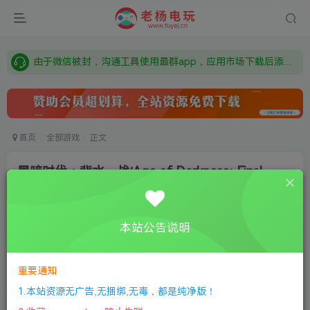
需要什么游戏请联系客服，若链接失效请联系客服，百度网盘边上的激活码也是解压密码
本站资源来自网络搜集，如有侵权，请联系删除：fuyej@qq.com 附上证书和内容链接
由于微信被封，沟通工具使用最群app，应用市场下载后添加好友：Y9FA49 以后用最群交流解决问题。不再使用微信！
需要什么游戏请联系客服，若链接失效请联系客服，百度网盘边上的激活码也是解压密码
首页
全部游戏
正文
黑暗时代：背水一战/Age of Darkness: Final
Stand
老杨电玩
关注
私信
本站公告说明
8个月前更新
4
450
12
付费资源
重要通知
黑暗时代：背水一战/Age of Darkness: Final Stand
1.本站资源无广告,无捆绑,无毒，都是纯净版！
此内容为付费资源，请付费后查看