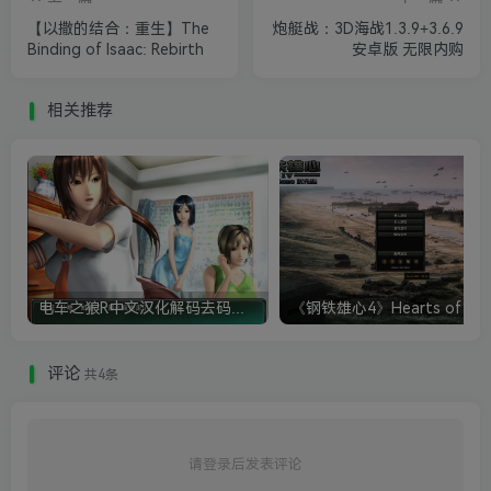
【以撒的结合：重生】The
炮艇战：3D海战1.3.9+3.6.9
Binding of Isaac: Rebirth
安卓版 无限内购
相关推荐
电车之狼R中文汉化解码去码硬盘完整破解版+MOD特典+全CG存档+攻略|修复卡顿
评论
共4条
请登录后发表评论