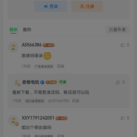
登录
注册
最新
最热
只看作者
A5566386
0
邀请码错误
1年前
回复
广东省东莞市
老杨电玩
0
作者
重新下载，不需要激活码。解压就可以玩
1年前
@
A5566386
回复
四川省资阳市
XXY1791242051
0
能出个修改器吗
3年前
回复
四川省成都市