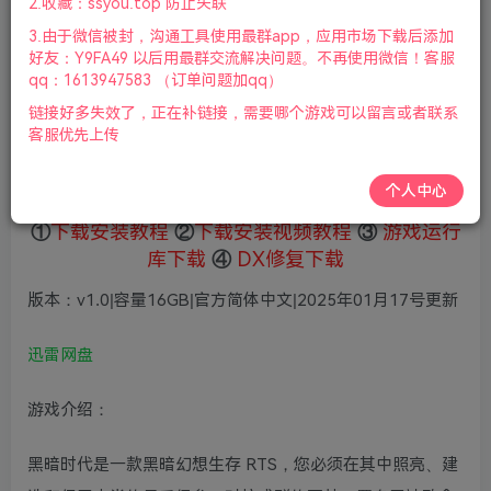
2.收藏：ssyou.top 防止失联
5
限时特惠
3.由于微信被封，沟通工具使用最群app，应用市场下载后添加
36
鲜花
鲜花
好友：Y9FA49 以后用最群交流解决问题。不再使用微信！客服
免费
赞助会员
qq：1613947583 （订单问题加qq）
链接好多失效了，正在补链接，需要哪个游戏可以留言或者联系
登录购买
客服优先上传
微信支付加yem695
充值到账号，用余额支付
支付成功后请刷新网页
个人中心
①
下载安装教程
②
下载安装视频教程
③
游戏运行
库下载
④
DX修复下载
版本：v1.0|容量16GB|官方简体中文|2025年01月17号更新
迅雷网盘
游戏介绍：
黑暗时代是一款黑暗幻想生存 RTS，您必须在其中照亮、建