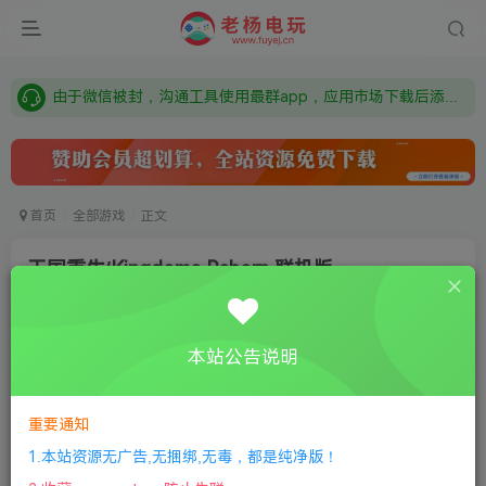
需要什么游戏请联系客服，若链接失效请联系客服，百度网盘边上的激活码也是解压密码
本站资源来自网络搜集，如有侵权，请联系删除：fuyej@qq.com 附上证书和内容链接
由于微信被封，沟通工具使用最群app，应用市场下载后添加好友：Y9FA49 以后用最群交流解决问题。不再使用微信！
需要什么游戏请联系客服，若链接失效请联系客服，百度网盘边上的激活码也是解压密码
首页
全部游戏
正文
王国重生/Kingdoms Reborn 联机版
老杨电玩
关注
私信
5个月前更新
本站公告说明
8
728
12
付费资源
重要通知
王国重生/Kingdoms Reborn 联机版
此内容为付费资源，请付费后查看
1.本站资源无广告,无捆绑,无毒，都是纯净版！
限时特惠