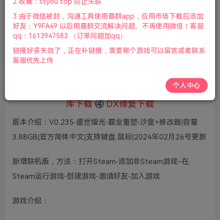
5
2.收藏：ssyou.top 防止失联
36
鲜花
鲜花
3.由于微信被封，沟通工具使用最群app，应用市场下载后添加
免费
赞助会员
好友：Y9FA49 以后用最群交流解决问题。不再使用微信！客服
qq：1613947583 （订单问题加qq）
登录购买
链接好多失效了，正在补链接，需要哪个游戏可以留言或者联系
微信支付加yem695
充值到账号，用余额支付
客服优先上传
支付成功后请刷新网页
个人中心
①
下载安装教程
②
下载安装视频教程
③
游戏运行
库下载
④
DX修复下载
版本介绍：V0.235-盛世耀光-霸业重塑-沙盒+修改器|容量
3.88GB|官方简体中文|支持键盘.鼠标|2024年02月26号更新
新增联机版，方法：打开Steam-添加非Steam游戏–在
Steam运行游戏-创建游戏-邀请好友-加入游戏
游戏介绍：