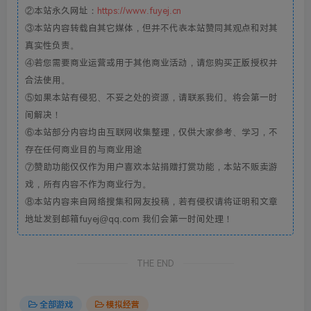
②本站永久网址：
https://www.fuyej.cn
③本站内容转载自其它媒体，但并不代表本站赞同其观点和对其
真实性负责。
④若您需要商业运营或用于其他商业活动，请您购买正版授权并
合法使用。
⑤如果本站有侵犯、不妥之处的资源，请联系我们。将会第一时
间解决！
⑥本站部分内容均由互联网收集整理，仅供大家参考、学习，不
存在任何商业目的与商业用途
⑦赞助功能仅仅作为用户喜欢本站捐赠打赏功能，本站不贩卖游
戏，所有内容不作为商业行为。
⑧本站内容来自网络搜集和网友投稿，若有侵权请将证明和文章
地址发到邮箱fuyej@qq.com 我们会第一时间处理！
THE END
全部游戏
模拟经营