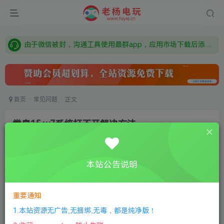
需要什么游戏请联系客服，若链接失效请联系客服，百度网盘边上的激活码也是解压密码
本站资源来自网络搜集，如有侵权，请联系删除：fuyej@qq.com 附上证书和内容链接
由于微信被封，沟通工具使用最群app，应用市场下载后添加好友：Y9FA49 以后用最群交流解决问题。不再使用微信！
需要什么游戏请联系客服，若链接失效请联系客服，百度网盘边上的激活码也是解压密码
首页
常见问题
正文
拳皇15 w7系统打不开解决方法
唐兜嗯了
关注
私信
4年前更新
本站公告说明
0
799
15
①
下载安装教程
②
下载安装视频教程
③
游戏运行
库下载
④
DX修复下载
重要通知
1.本站资源无广告,无捆绑,无毒，都是纯净版！
最低配置: