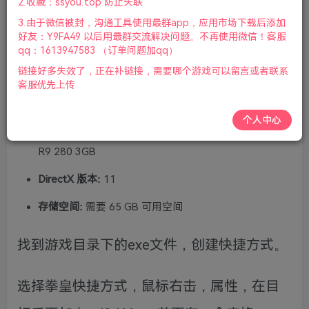
2.收藏：ssyou.top 防止失联
需要 64 位处理器和操作系统
3.由于微信被封，沟通工具使用最群app，应用市场下载后添加
好友：Y9FA49 以后用最群交流解决问题。不再使用微信！客服
操作系统:
Windows 7
qq：1613947583 （订单问题加qq）
链接好多失效了，正在补链接，需要哪个游戏可以留言或者联系
处理器:
Intel Core i5
客服优先上传
内存:
8 GB RAM
个人中心
显卡:
Nvidia GeForce GTX 770 2GB / AMD Radeon
R9 280 3GB
DirectX 版本:
11
存储空间:
需要 65 GB 可用空间
找到游戏目录下的exe文件，创建快捷方式。
选择拳皇快捷方式，鼠标右击，属性，在目