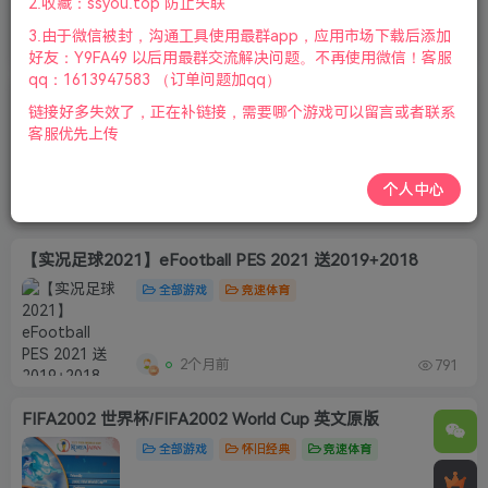
2.收藏：ssyou.top 防止失联
3.由于微信被封，沟通工具使用最群app，应用市场下载后添加
15天前
142
好友：Y9FA49 以后用最群交流解决问题。不再使用微信！客服
qq：1613947583 （订单问题加qq）
FIFA10-23合集
链接好多失效了，正在补链接，需要哪个游戏可以留言或者联系
全部游戏
竞速体育
客服优先上传
个人中心
21天前
317
【实况足球2021】eFootball PES 2021 送2019+2018
全部游戏
竞速体育
2个月前
791
FIFA2002 世界杯/FIFA2002 World Cup 英文原版
全部游戏
怀旧经典
竞速体育