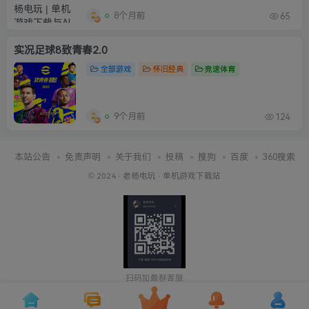
8个月前
65
实况足球8致青春2.0
全部游戏
怀旧经典
竞速体育
9个月前
124
本站公告
免责声明
关于我们
投稿
搜狗
百度
360搜索
© 2024 ·
老杨电玩
·
单机游戏下载站
扫码加最群客服