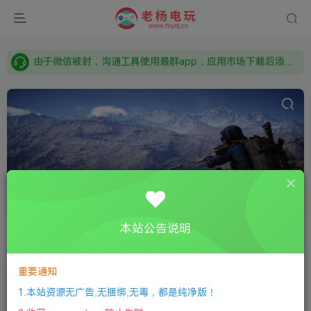
需要什么游戏请联系客服，若链接失效请联系客服，百度网盘边上的激活码也是解压密码
本站资源来自网络搜集，如有侵权，请联系删除：fuyej@qq.com 附上证书和内容链接
由于微信被封，沟通工具使用最群app，应用市场下载后添加好友：Y9FA49 以后用最群交流解决问题。不再使用微信！
需要什么游戏请联系客服，若链接失效请联系客服，百度网盘边上的激活码也是解压密码
足球
共8篇
本站公告说明
排序
更新
浏览
点赞
评论
随机
重要通知
手游：实况足球/足球经理/梦幻足球/足球英雄 安卓版
1.本站资源无广告,无捆绑,无毒，都是纯净版！
安卓休闲
安卓手游