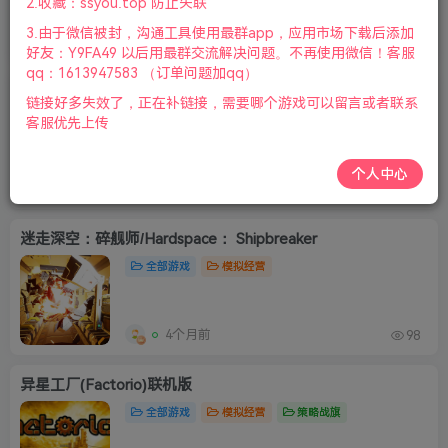
2.收藏：ssyou.top 防止失联
3.由于微信被封，沟通工具使用最群app，应用市场下载后添加
1个月前
399
好友：Y9FA49 以后用最群交流解决问题。不再使用微信！客服
qq：1613947583 （订单问题加qq）
【拟真车祸模拟】BeamNG.drive
链接好多失效了，正在补链接，需要哪个游戏可以留言或者联系
全部游戏
模拟经营
客服优先上传
个人中心
2个月前
200
迷走深空：碎舰师/Hardspace： Shipbreaker
全部游戏
模拟经营
4个月前
98
异星工厂(Factorio)联机版
全部游戏
模拟经营
策略战旗