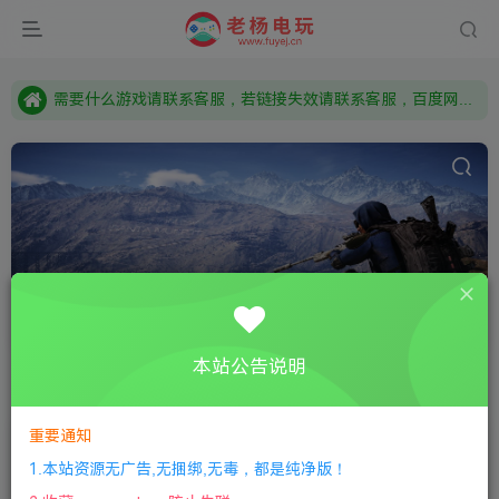
本站资源来自网络搜集，如有侵权，请联系删除：fuyej@qq.com 附上证书和内容链接
由于微信被封，沟通工具使用最群app，应用市场下载后添加好友：Y9FA49 以后用最群交流解决问题。不再使用微信！
需要什么游戏请联系客服，若链接失效请联系客服，百度网盘边上的激活码也是解压密码
物理
共16篇
本站公告说明
排序
更新
浏览
点赞
评论
随机
重要通知
【旋转轮胎：雪地奔驰】SnowRunner：Premium Edition
1.本站资源无广告,无捆绑,无毒，都是纯净版！
全部游戏
竞速体育