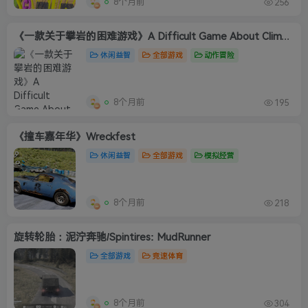
8个月前
256
《一款关于攀岩的困难游戏》A Difficult Game About Climbing 英文版
休闲益智
全部游戏
动作冒险
8个月前
195
《撞车嘉年华》Wreckfest
休闲益智
全部游戏
模拟经营
8个月前
218
旋转轮胎：泥泞奔驰/Spintires: MudRunner
全部游戏
竞速体育
8个月前
304