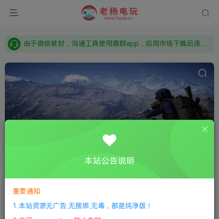
需要什么游戏请联系客服，若链接失效请联系客服，百度网盘边上的激活码也是解压密码
本站资源来自网络搜集，如有侵权，请联系删除：fuyej@qq.com 附上证书和内容链接
由于微信被封，沟通工具使用最群app，应用市场下载后添加好友：Y9FA49 以后用最群交流解决问题。不再使用微信！
需要什么游戏请联系客服，若链接失效请联系客服，百度网盘边上的激活码也是解压密码
沙盒
共98篇
本站公告说明
排序
更新
浏览
点赞
评论
随机
重要通知
浮生箓2：九九行歌(Floating Life 2)
1.本站资源无广告,无捆绑,无毒，都是纯净版！
全部游戏
模拟经营