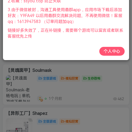
2.收藏：ssyou.top 防止失联
3.由于微信被封，沟通工具使用最群app，应用市场下载后添加
36天前
231
好友：Y9FA49 以后用最群交流解决问题。不再使用微信！客服
qq：1613947583 （订单问题加qq）
【凶影疑云】Shadows of Doubt
链接好多失效了，正在补链接，需要哪个游戏可以留言或者联系
全部游戏
动作冒险
客服优先上传
个人中心
1个月前
114
【灵魂面甲】Soulmask
全部游戏
模拟经营
生存恐怖
1个月前
462
【异形工厂】Shapez
全部游戏
模拟经营