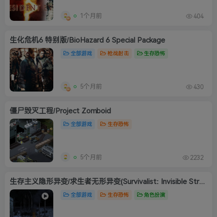
1个月前
404
生化危机6 特别版/BioHazard 6 Special Package
全部游戏
枪战射击
生存恐怖
5个月前
430
僵尸毁灭工程/Project Zomboid
全部游戏
生存恐怖
5个月前
2232
生存主义隐形异变/求生者无形异变(Survivalist: Invisible Strain)
全部游戏
生存恐怖
角色扮演