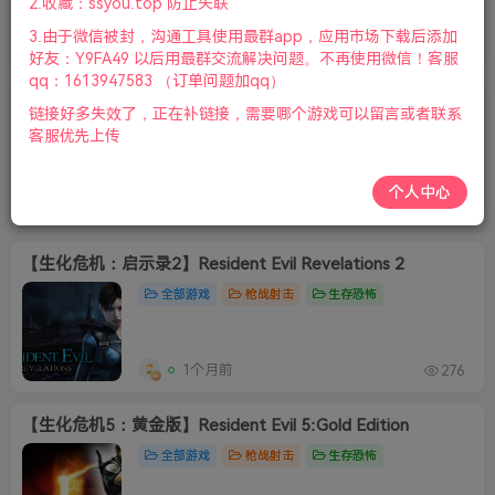
2.收藏：ssyou.top 防止失联
3.由于微信被封，沟通工具使用最群app，应用市场下载后添加
31天前
539
好友：Y9FA49 以后用最群交流解决问题。不再使用微信！客服
qq：1613947583 （订单问题加qq）
《生化危机：浣熊市行动》Resident Evil Operation Raccoon City
链接好多失效了，正在补链接，需要哪个游戏可以留言或者联系
全部游戏
枪战射击
生存恐怖
客服优先上传
个人中心
31天前
273
【生化危机：启示录2】Resident Evil Revelations 2
全部游戏
枪战射击
生存恐怖
1个月前
276
【生化危机5：黄金版】Resident Evil 5:Gold Edition
全部游戏
枪战射击
生存恐怖