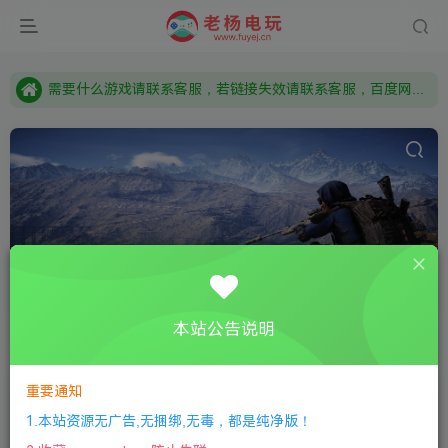
本站资源来自网络搜集，如有侵权，请联系删除：fuyej@qq.com 附上证书和内容链接
由于微信被封，沟通工具使用最群app，应用市场下载后添加好友：Y9FA49 以后用最群交流解决问题。不再使用微信！
需要什么游戏请联系客服，若链接失效请联系客服，百度网盘边上的激活码也是解压密码
僵尸
共20篇
本站公告说明
排序
更新
浏览
点赞
评论
随机
重要通知
【生化危机1：HD高清重制版】Biohazard 1 HD Remaster
1.本站资源无广告,无捆绑,无毒，都是纯净版！
全部游戏
枪战射击
生存恐怖