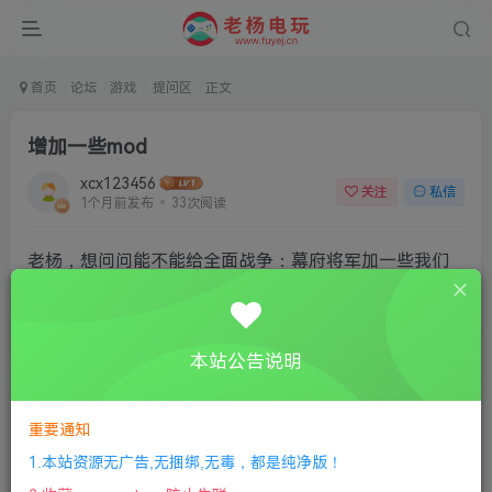
首页
论坛
游戏
提问区
正文
增加一些mod
xcx123456
关注
私信
1个月前发布
33次阅读
老杨，想问问能不能给全面战争：幕府将军加一些我们
中国的mod，增加一些可玩性
本站公告说明
评分
重要通知
欢迎为Ta评分
1.本站资源无广告,无捆绑,无毒，都是纯净版！
分享
收藏