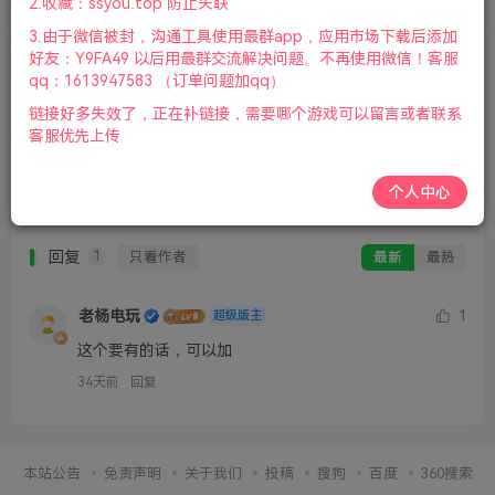
2.收藏：ssyou.top 防止失联
3.由于微信被封，沟通工具使用最群app，应用市场下载后添加
好友：Y9FA49 以后用最群交流解决问题。不再使用微信！客服
qq：1613947583 （订单问题加qq）
请登录后发表评论
链接好多失效了，正在补链接，需要哪个游戏可以留言或者联系
客服优先上传
登录
注册
个人中心
回复
只看作者
最新
最热
1
老杨电玩
1
超级版主
这个要有的话，可以加
34天前
回复
本站公告
免责声明
关于我们
投稿
搜狗
百度
360搜索