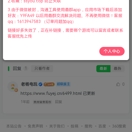
2.收藏：ssyou.top 防止失联
3.由于微信被封，沟通工具使用最群app，应用市场下载后添加
好友：Y9FA49 以后用最群交流解决问题。不再使用微信！客服
qq：1613947583 （订单问题加qq）
请登录后发表评论
链接好多失效了，正在补链接，需要哪个游戏可以留言或者联系
客服优先上传
登录
注册
个人中心
回复
只看作者
最新
最热
1
老杨电玩
0
超级版主
https://www.fuyej.cn/6499.html 已更新
1年前
回复
贵州省贵阳市
本站公告
免责声明
关于我们
投稿
搜狗
百度
360搜索