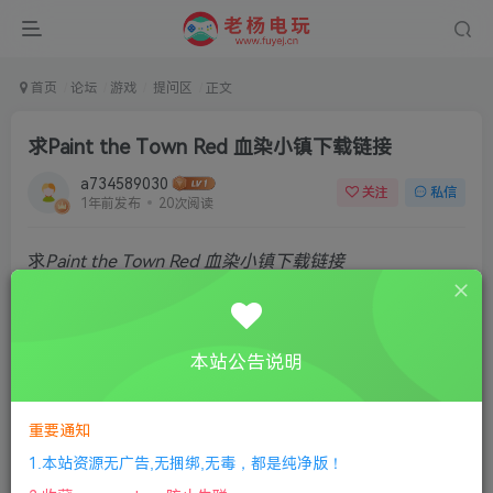
首页
论坛
游戏
提问区
正文
求Paint the Town Red 血染小镇下载链接
a734589030
关注
私信
1年前发布
20次阅读
求
Paint the Town Red 血染小镇下载链接
本站公告说明
评分
重要通知
欢迎为Ta评分
1.本站资源无广告,无捆绑,无毒，都是纯净版！
分享
收藏