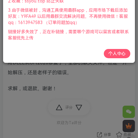
2.收藏：ssyou.top 防止失联
3.由于微信被封，沟通工具使用最群app，应用市场下载后添加
好友：Y9FA49 以后用最群交流解决问题。不再使用微信！客服
qq：1613947583 （订单问题加qq）
链接好多失效了，正在补链接，需要哪个游戏可以留言或者联系
解压到最后就是出现错误代码
客服优先上传
0x80070005
个人中心
用DLLEscort2020修复了，全部的缺失文件。但是一开
始解压，还是老样子的错误。
求解，或退款。谢谢！
评分
欢迎为Ta评分
分享
收藏