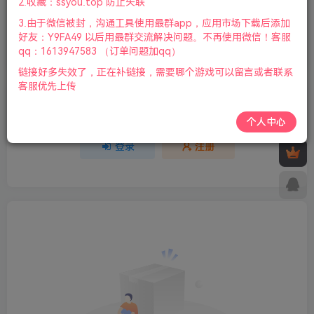
2.收藏：ssyou.top 防止失联
3.由于微信被封，沟通工具使用最群app，应用市场下载后添加
欢迎为Ta评分
好友：Y9FA49 以后用最群交流解决问题。不再使用微信！客服
qq：1613947583 （订单问题加qq）
分享
收藏
链接好多失效了，正在补链接，需要哪个游戏可以留言或者联系
客服优先上传
请登录后发表评论
个人中心
登录
注册