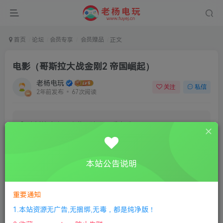
首页
论坛
会员专享
会员赠品
正文
电影（哥斯拉大战金刚2 帝国崛起）
老杨电玩
关注
私信
2年前发布
67次阅读
该板块内容已隐藏，请登录后查看
登录后继续查看
本站公告说明
登录
注册
重要通知
1.本站资源无广告,无捆绑,无毒，都是纯净版！
评分