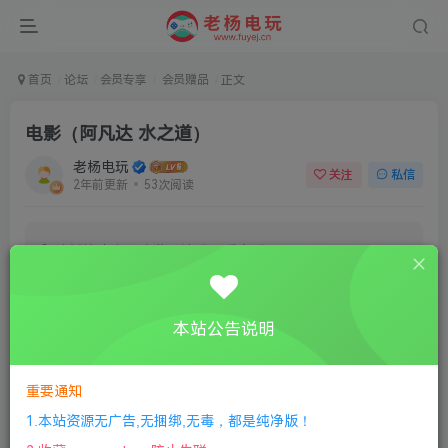
首页
论坛
会员专享
会员赠品
正文
电影（阿凡达 水之道）
老杨电玩
关注
私信
2年前更新
53次阅读
该板块内容已隐藏，请登录后查看
登录后继续查看
本站公告说明
登录
注册
重要通知
1.本站资源无广告,无捆绑,无毒，都是纯净版！
评分