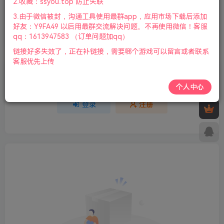
2.收藏：ssyou.top 防止失联
3.由于微信被封，沟通工具使用最群app，应用市场下载后添加
欢迎为Ta评分
好友：Y9FA49 以后用最群交流解决问题。不再使用微信！客服
qq：1613947583 （订单问题加qq）
分享
收藏
链接好多失效了，正在补链接，需要哪个游戏可以留言或者联系
客服优先上传
请登录后发表评论
个人中心
登录
注册