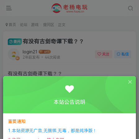
首页
论坛
游戏
提问区
正文
有没有古剑奇谭下载？？
提问
login21
关注
私信
2年前发布
44次阅读
有没有古剑奇谭下载？？
本站公告说明
评分
重要通知
欢迎为Ta评分
1.本站资源无广告,无捆绑,无毒，都是纯净版！
分享
收藏