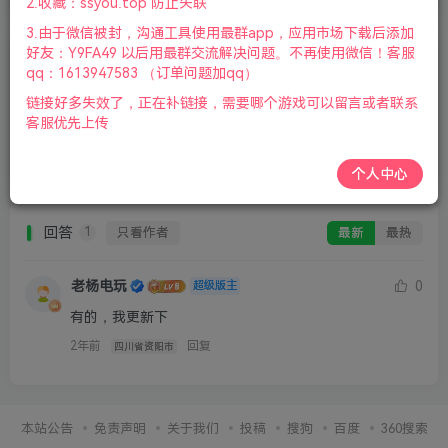
2.收藏：ssyou.top 防止失联
3.由于微信被封，沟通工具使用最群app，应用市场下载后添加
好友：Y9FA49 以后用最群交流解决问题。不再使用微信！客服
qq：1613947583 （订单问题加qq）
请登录后发表评论
链接好多失效了，正在补链接，需要哪个游戏可以留言或者联系
客服优先上传
登录
注册
个人中心
回答
只看作者
最新
最热
1
老杨电玩
0
超级版主
有的，我更新下
2年前
回复
四川省资阳市
本站公告
免责声明
关于我们
投稿
搜狗
百度
360搜索