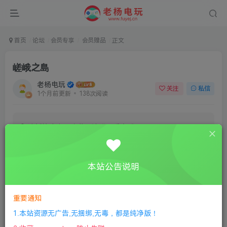
首页
论坛
会员专享
会员赠品
正文
嵯峨之島
老杨电玩
关注
私信
1个月前更新
138次阅读
该板块内容已隐藏，请登录后查看
登录后继续查看
本站公告说明
登录
注册
重要通知
1.本站资源无广告,无捆绑,无毒，都是纯净版！
评分