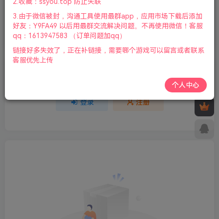
2.收藏：ssyou.top 防止失联
3.由于微信被封，沟通工具使用最群app，应用市场下载后添加
欢迎为Ta评分
好友：Y9FA49 以后用最群交流解决问题。不再使用微信！客服
qq：1613947583 （订单问题加qq）
分享
收藏
链接好多失效了，正在补链接，需要哪个游戏可以留言或者联系
客服优先上传
请登录后发表评论
个人中心
登录
注册