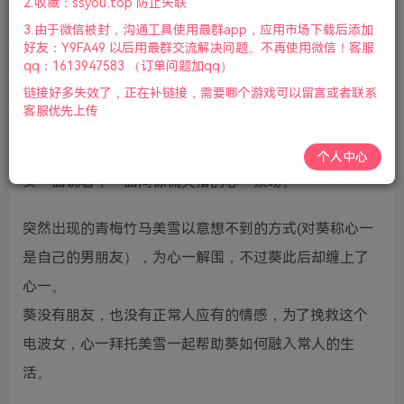
上了无法融入班级的电波女向日葵。
2.收藏：ssyou.top 防止失联
3.由于微信被封，沟通工具使用最群app，应用市场下载后添加
好友：Y9FA49 以后用最群交流解决问题。不再使用微信！客服
qq：1613947583 （订单问题加qq）
链接好多失效了，正在补链接，需要哪个游戏可以留言或者联系
客服优先上传
“要来，哔哩哔哩吗？“
个人中心
葵一面说着，一面向惊慌失措的心一索吻。
突然出现的青梅竹马美雪以意想不到的方式(对葵称心一
是自己的男朋友），为心一解围，不过葵此后却缠上了
心一。
葵没有朋友，也没有正常人应有的情感，为了挽救这个
电波女，心一拜托美雪一起帮助葵如何融入常人的生
活。