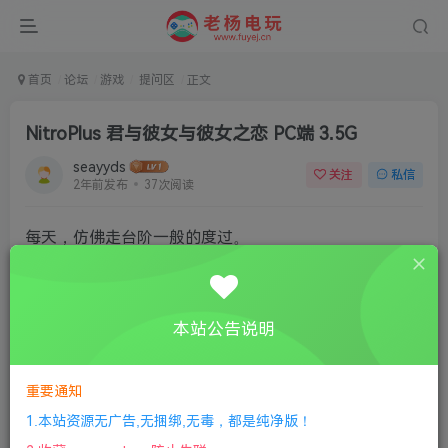
首页
论坛
游戏
提问区
正文
NitroPlus 君与彼女与彼女之恋 PC端 3.5G
seayyds
关注
私信
2年前发布
37次阅读
每天，仿佛走台阶一般的度过。
简直像背景一般毫无个性的男主角须须木心一，和学校
人气偶像的曾根美雪虽然是青梅竹马，
本站公告说明
但因为不想引人注目以及成长隔阂的因素，基本上不与
她来往，就这样做为普通同学度过平凡的每一天。
重要通知
一天，心一被好友曙雄太郎叫到了天台上，在那里却碰
1.本站资源无广告,无捆绑,无毒，都是纯净版！