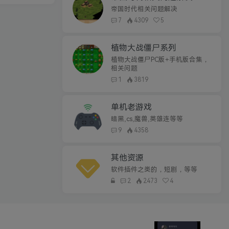
帝国时代相关问题解决
7
4309
5
植物大战僵尸系列
植物大战僵尸PC版+手机版合集，
相关问题
1
3819
单机老游戏
暗黑,cs,魔兽,英雄连等等
9
4358
其他资源
软件插件之类的，短剧，等等
2
2473
4