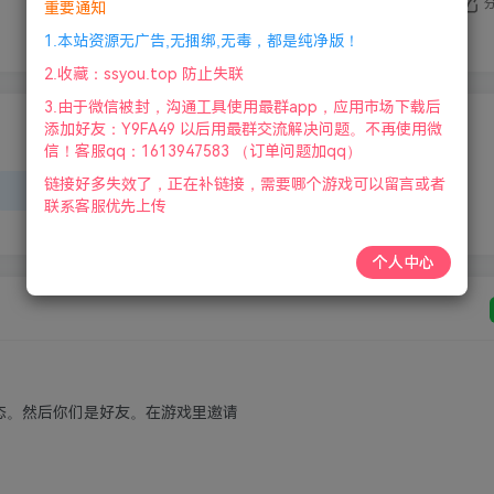
重要通知
1.本站资源无广告,无捆绑,无毒，都是纯净版！
2.收藏：ssyou.top 防止失联
3.由于微信被封，沟通工具使用最群app，应用市场下载后
添加好友：Y9FA49 以后用最群交流解决问题。不再使用微
请登录后发表评论
信！客服qq：1613947583 （订单问题加qq）
链接好多失效了，正在补链接，需要哪个游戏可以留言或者
登录
注册
联系客服优先上传
个人中心
状态。然后你们是好友。在游戏里邀请