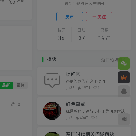
分享
收藏
遇到问题的在这里提问
发布
关注
帖子
互动
阅读
36
37
1971
板块
返回论坛首页
提问区
遇到问题的在这里提问
最新
最热
37
1971
1
红色警戒
0
红警教程，运行，补丁等问题解决
2
4047
1
帝国时代相关问题解决