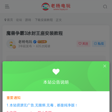
首页
论坛
游戏
下载安装教程
正文
魔兽争霸3冰封王座安装教程
老杨电玩
关注
私信
3年前发布
635次阅读
该板块内容已隐藏，请登录后查看
登录后继续查看
本站公告说明
登录
注册
重要通知
1.本站资源无广告,无捆绑,无毒，都是纯净版！
评分