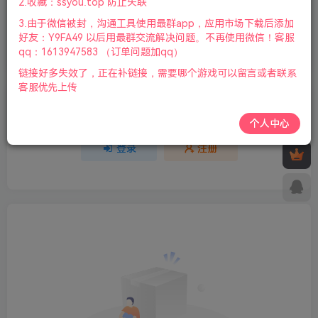
2.收藏：ssyou.top 防止失联
3.由于微信被封，沟通工具使用最群app，应用市场下载后添加
欢迎为Ta评分
好友：Y9FA49 以后用最群交流解决问题。不再使用微信！客服
qq：1613947583 （订单问题加qq）
分享
收藏
链接好多失效了，正在补链接，需要哪个游戏可以留言或者联系
客服优先上传
请登录后发表评论
个人中心
登录
注册