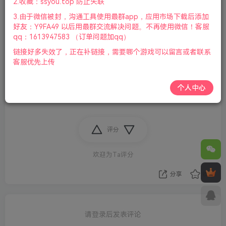
2.收藏：ssyou.top 防止失联
3.由于微信被封，沟通工具使用最群app，应用市场下载后添加
好友：Y9FA49 以后用最群交流解决问题。不再使用微信！客服
qq：1613947583 （订单问题加qq）
链接好多失效了，正在补链接，需要哪个游戏可以留言或者联系
客服优先上传
个人中心
评分
欢迎为Ta评分
分享
收藏
请登录后发表评论