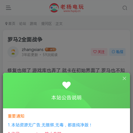
首页
论坛
游戏
提问区
正文
罗马2全面战争
zhangxians
关注
私信
3年前更新
59次阅读
修复也做了 游戏库也弄了 就卡在初始界面了 罗马也不知
道什么原因
本站公告说明
重要通知
1.本站资源无广告,无捆绑,无毒，都是纯净版！