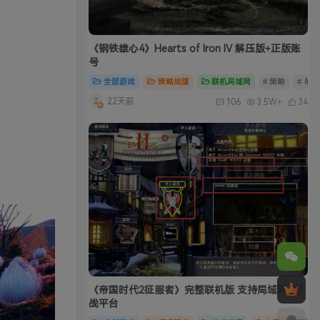
《钢铁雄心4》Hearts of Iron IV 解压版+正版账
号
全部游戏
策略战旗
联机局域网
# 策略
# 单
22天前
106
3.5W+
34
《帝国时代2征服者》完整联机版 支持局域网+对
战平台