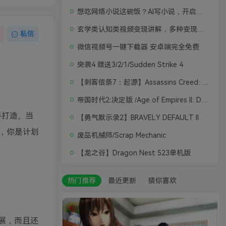
想吃网络小说这碗饭？AI写小说，开启写作新思路，轻松入行
玄学类认知类视频变现讲解，多种变现思路
私信
微信视频号一键下载器 安卓端完全免费
突袭4 赠送3/2/1/Sudden Strike 4
【刺客信条7：起源】Assassins Creed: Origins
帝国时代2:决定版 /Age of Empires II: Definitive Edition
n联手打造。当
【勇气默示录2】BRAVELY DEFAULT II
，你是计划
废品机械师/Scrap Mechanic
【龙之谷】Dragon Nest 523单机版
热门推荐
最近更新
猜你喜欢
发展，而且还