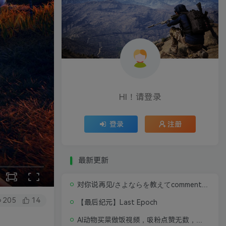
HI！请登录
登录
注册
最新更新
对你说再见/さよならを教えてcomment te dire adieu 修复版无闪退中文硬盘版
205
14
【最后纪元】Last Epoch
AI动物买菜做饭视频，吸粉点赞无数，喂饭级操作教程