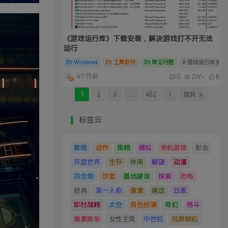
《游戏运行库》下载安装，解决游戏打不开无法
运行
Windows
工具软件
常见问题
# 游戏运行库安装
4个月前
0
2W+
8
1
2
3
…
452
跳转
标签云
冒险
动作
策略
模拟
单机游戏
射击
开放世界
生存
休闲
解谜
动漫
回合制
沙盒
基地建设
探索
恐怖
经典
第一人称
像素
建造
日系
即时战略
太空
角色扮演
奇幻
格斗
像素图形
女性主角
中世纪
同屏联机