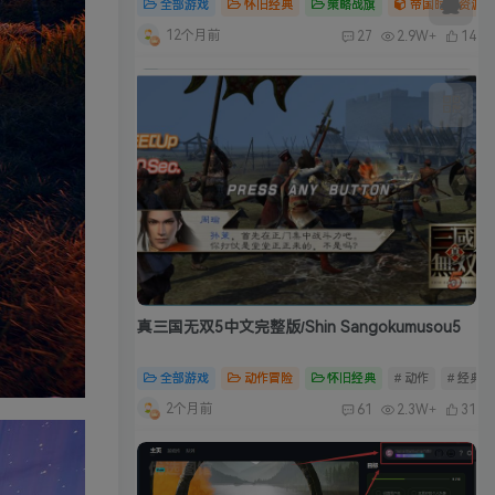
全部游戏
怀旧经典
策略战旗
帝国时代资源合
12个月前
27
2.9W+
14
真三国无双5中文完整版/Shin Sangokumusou5
全部游戏
动作冒险
怀旧经典
# 动作
# 经典
2个月前
61
2.3W+
31