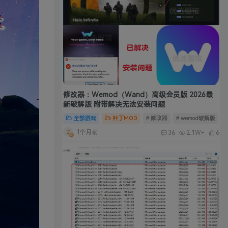
修改器：Wemod（Wand）高级会员版 2026最
新破解版 附带解决无法安装问题
全部游戏
补丁MOD
# 修改器
# wemod破解版
#
1个月前
36
2.1W+
6