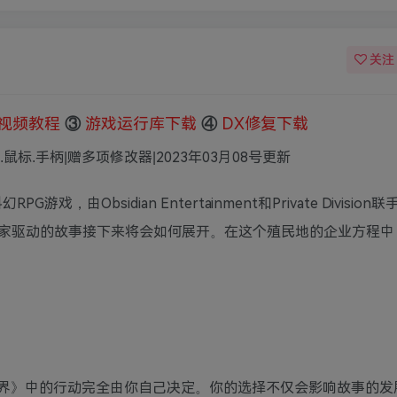
关注
视频教程
③
游戏运行库下载
④
DX修复下载
键盘.鼠标.手柄|赠多项修改器|2023年03月08号更新
游戏，由Obsidian Entertainment和Private Divisio
家驱动的故事接下来将会如何展开。在这个殖民地的企业方程中
天外世界》中的行动完全由你自己决定。你的选择不仅会影响故事的