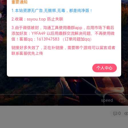
重要通知
1.本站资源无广告,无捆绑,无毒，都是纯净版！
2.收藏：ssyou.top 防止失联
3.由于微信被封，沟通工具使用最群app，应用市场下载后
添加好友：Y9FA49 以后用最群交流解决问题。不再使用微
信！客服qq：1613947583 （订单问题加qq）
链接好多失效了，正在补链接，需要哪个游戏可以留言或者
联系客服优先上传
个人中心
speed
0