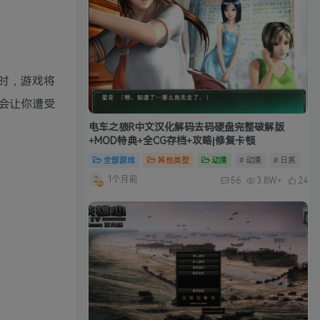
时，游戏将
会让你遭受
电车之狼R中文汉化解码去码硬盘完整破解版
+MOD特典+全CG存档+攻略|修复卡顿
全部游戏
其他类型
动漫
# 动漫
# 日系
1个月前
56
3.8W+
24