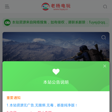
由于微信被封，沟通工具使用最群app，应用市场下载后添加好友：Y9FA49 以后用最群交流解决问题。不再使用微信！
需要什么游戏请联系客服，若链接失效请联系客服，百度网盘边上的激活码也是解压密码
本站资源来自网络搜集，如有侵权，请联系删除：fuyej@qq.com 附上证书和内容链接
由于微信被封，沟通工具使用最群app，应用市场下载后添加好友：Y9FA49 以后用最群交流解决问题。不再使用微信！
需要什么游戏请联系客服，若链接失效请联系客服，百度网盘边上的激活码也是解压密码
塔防
共20篇
本站公告说明
排序
更新
浏览
点赞
评论
随机
重要通知
【王国保卫战：复仇】Kingdom Rush Vengeance
1.本站资源无广告,无捆绑,无毒，都是纯净版！
全部游戏
策略战旗