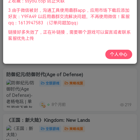
2.收藏：ssyou.top 防止失联
3.由于微信被封，沟通工具使用最群app，应用市场下载后添加
3个月前
290
好友：Y9FA49 以后用最群交流解决问题。不再使用微信！客服
qq：1613947583 （订单问题加qq）
《地牢守护者》Dungeon Defenders
链接好多失效了，正在补链接，需要哪个游戏可以留言或者联系
全部游戏
角色扮演
客服优先上传
个人中心
8个月前
92
防御纪元/防御时代(Age of Defense)
全部游戏
策略战旗
8个月前
219
《王国：新大陆》Kingdom: New Lands
全部游戏
策略战旗