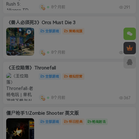
8个月前
291
《兽人必须死3》Orcs Must Die 3
全部游戏
策略战旗
8个月前
609
《王位陷落》Thronefall
全部游戏
模拟经营
8个月前
367
僵尸枪手1/Zombie Shooter 英文版
全部游戏
怀旧经典
枪战射击