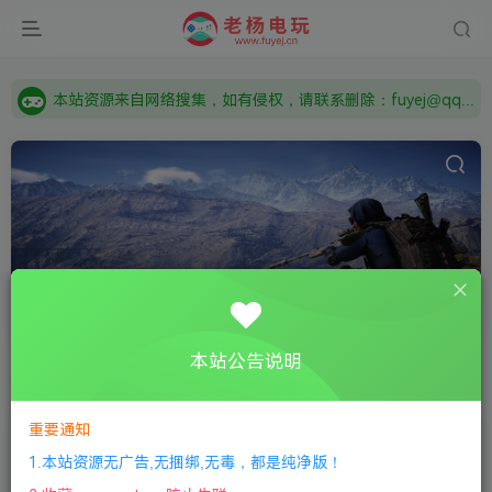
由于微信被封，沟通工具使用最群app，应用市场下载后添加好友：Y9FA49 以后用最群交流解决问题。不再使用微信！
需要什么游戏请联系客服，若链接失效请联系客服，百度网盘边上的激活码也是解压密码
本站资源来自网络搜集，如有侵权，请联系删除：fuyej@qq.com 附上证书和内容链接
由于微信被封，沟通工具使用最群app，应用市场下载后添加好友：Y9FA49 以后用最群交流解决问题。不再使用微信！
需要什么游戏请联系客服，若链接失效请联系客服，百度网盘边上的激活码也是解压密码
冰封王座
共1篇
本站公告说明
排序
更新
浏览
点赞
评论
随机
重要通知
《魔兽争霸3冰封王座》v1.20~1.27合集/Warcraft III: The Frozen Throne
1.本站资源无广告,无捆绑,无毒，都是纯净版！
全部游戏
怀旧经典
策略战旗