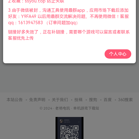
2.收藏：ssyou.top 防止失联
3.由于微信被封，沟通工具使用最群app，应用市场下载后添加
8个月前
2272
好友：Y9FA49 以后用最群交流解决问题。不再使用微信！客服
qq：1613947583 （订单问题加qq）
链接好多失效了，正在补链接，需要哪个游戏可以留言或者联系
客服优先上传
个人中心
本站公告
免责声明
关于我们
投稿
搜狗
百度
360搜索
© 2024 ·
老杨电玩
·
单机游戏下载站