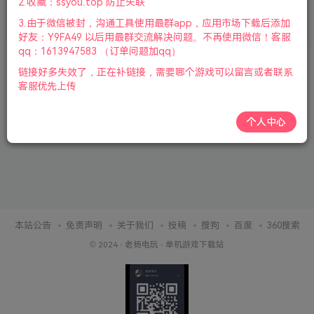
2.收藏：ssyou.top 防止失联
3.由于微信被封，沟通工具使用最群app，应用市场下载后添加
2个月前
151
好友：Y9FA49 以后用最群交流解决问题。不再使用微信！客服
qq：1613947583 （订单问题加qq）
链接好多失效了，正在补链接，需要哪个游戏可以留言或者联系
客服优先上传
个人中心
本站公告
免责声明
关于我们
投稿
搜狗
百度
360搜索
© 2024 ·
老杨电玩
·
单机游戏下载站