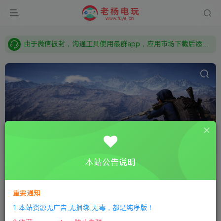
需要什么游戏请联系客服，若链接失效请联系客服，百度网盘边上的激活码也是解压密码
本站资源来自网络搜集，如有侵权，请联系删除：fuyej@qq.com 附上证书和内容链接
由于微信被封，沟通工具使用最群app，应用市场下载后添加好友：Y9FA49 以后用最群交流解决问题。不再使用微信！
需要什么游戏请联系客服，若链接失效请联系客服，百度网盘边上的激活码也是解压密码
免费听歌
共1篇
本站公告说明
排序
更新
浏览
点赞
评论
随机
重要通知
免费听音乐听歌软件
1.本站资源无广告,无捆绑,无毒，都是纯净版！
Windows
工具软件