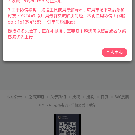
2.收藏：ssyou.top 防止失联
3.由于微信被封，沟通工具使用最群app，应用市场下载后添加
2个月前
276
好友：Y9FA49 以后用最群交流解决问题。不再使用微信！客服
qq：1613947583 （订单问题加qq）
链接好多失效了，正在补链接，需要哪个游戏可以留言或者联系
客服优先上传
个人中心
本站公告
免责声明
关于我们
投稿
搜狗
百度
360搜索
© 2024 ·
老杨电玩
·
单机游戏下载站