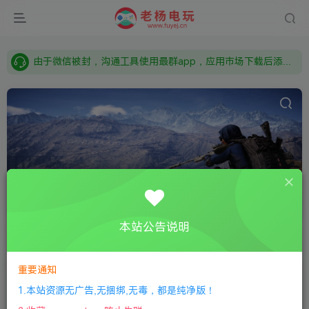
需要什么游戏请联系客服，若链接失效请联系客服，百度网盘边上的激活码也是解压密码
本站资源来自网络搜集，如有侵权，请联系删除：fuyej@qq.com 附上证书和内容链接
由于微信被封，沟通工具使用最群app，应用市场下载后添加好友：Y9FA49 以后用最群交流解决问题。不再使用微信！
需要什么游戏请联系客服，若链接失效请联系客服，百度网盘边上的激活码也是解压密码
免费
共1篇
本站公告说明
排序
更新
浏览
点赞
评论
随机
重要通知
免费文件传输工具
1.本站资源无广告,无捆绑,无毒，都是纯净版！
Android安卓
Windows
工具软件