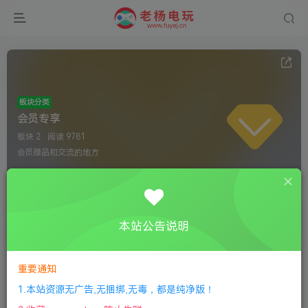
板块分类
会员专享
板块 2
阅读 9781
会员赠品和交流的地方
其他资源
会员赠品
本站公告说明
2
2473
4
42
7308
27
重要通知
1.本站资源无广告,无捆绑,无毒，都是纯净版！