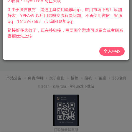
2.收藏：ssyou.top 防止失联
3.由于微信被封，沟通工具使用最群app，应用市场下载后添加
好友：Y9FA49 以后用最群交流解决问题。不再使用微信！客服
qq：1613947583 （订单问题加qq）
链接好多失效了，正在补链接，需要哪个游戏可以留言或者联系
客服优先上传
个人中心
本站公告
免责声明
关于我们
投稿
搜狗
百度
360搜索
© 2024 ·
老杨电玩
·
单机游戏下载站
扫码加最群客服