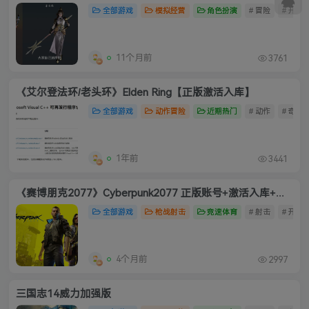
全部游戏
模拟经营
角色扮演
# 冒险
# 开放
11个月前
3761
《艾尔登法环/老头环》Elden Ring【正版激活入库】
全部游戏
动作冒险
近期热门
# 动作
# 奇幻
1年前
3441
《赛博朋克2077》Cyberpunk2077 正版账号+激活入库+解压版
全部游戏
枪战射击
竞速体育
# 射击
# 开放
4个月前
2997
三国志14威力加强版