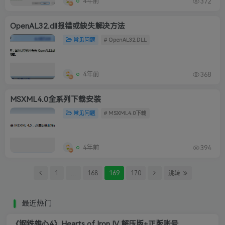
4年前
372
OpenAL32.dll报错或缺失解决方法
常见问题
# OpenAL32.DLL
4年前
368
MSXML4.0全系列下载安装
常见问题
# MSXML4.0下载
4年前
394
1
…
168
169
170
跳转
最近热门
《钢铁雄心4》Hearts of Iron IV 解压版+正版账号