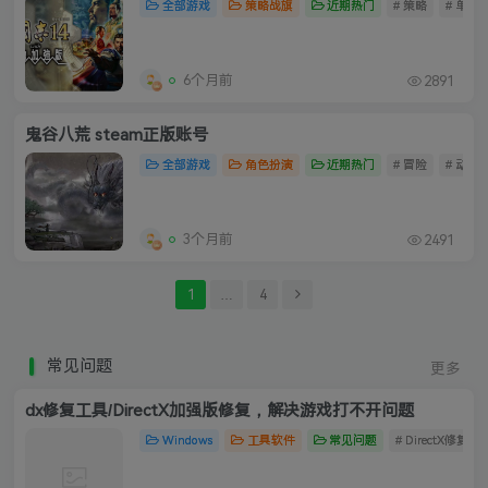
全部游戏
策略战旗
近期热门
# 策略
# 单机
6个月前
2891
鬼谷八荒 steam正版账号
全部游戏
角色扮演
近期热门
# 冒险
# 动作
3个月前
2491
1
…
4
常见问题
更多
dx修复工具/DirectX加强版修复，解决游戏打不开问题
Windows
工具软件
常见问题
# DirectX修复