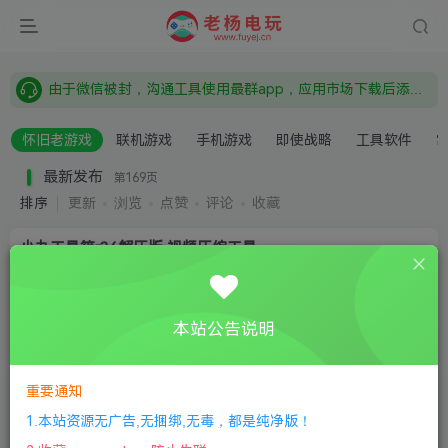
需要什么游戏请联系客服，若链接失效请联系客服，百度网盘边上的激活码也是解压密码
本站资源来自网络搜集，如有侵权，请联系删除：fuyej@qq.com 附上证书和内容链接
由于微信被封，沟通工具使用最群app，应用市场下载后添加好友：Y9FA49 以后用最群交流解决问题。不再使用微信！
需要什么游戏请联系客服，若链接失效请联系客服，百度网盘边上的激活码也是解压密码
怀旧老游戏
联机游戏
手机游戏
即使战略
工具软件
最新发布
第169页
排序
更新
浏览
点赞
评论
收藏
小丸工具箱r36解压版 视频压缩工具
Windows
工具软件
# 压缩视频
本站公告说明
4年前
153
重要通知
Uninstall Tool 简体中文解锁专业版
1.本站资源无广告,无捆绑,无毒，都是纯净版！
Windows
工具软件
# 卸载软件工具