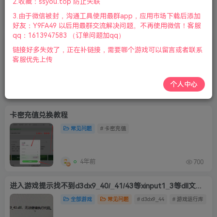
2.收藏：ssyou.top 防止失联
3.由于微信被封，沟通工具使用最群app，应用市场下载后添加
4年前
424
好友：Y9FA49 以后用最群交流解决问题。不再使用微信！客服
qq：1613947583 （订单问题加qq）
游戏完整性检测工具软件/解决解压出现损坏
链接好多失效了，正在补链接，需要哪个游戏可以留言或者联系
Windows
工具软件
常见问题
# 游戏检测
# 
客服优先上传
个人中心
4年前
4190
卡密充值兑换教程
常见问题
# 卡密充值
4年前
700
进入游戏提示找不到d3dx9_40/_41/43等xinput1_3等dll文件无法继续执行代码
全部游戏
常见问题
# d3dx9_44
# 游戏运行库