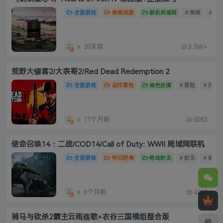
全部游戏
策略战旗
联机局域网
# 策略
# 单
20天前
3.5W+
荒野大镖客2/大表哥2/Red Dead Redemption 2
全部游戏
动作冒险
角色扮演
# 冒险
# 开放
11个月前
5053
使命召唤14：二战/COD14/Call of Duty: WWII 局域网联机
全部游戏
怀旧经典
枪战射击
# 射击
# 第一
6个月前
4065
骑马与砍杀2霸主云雨殇歌+衣谷三国模组整合版